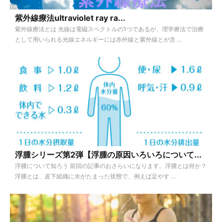
紫外線療法ultraviolet ray ra...
紫外線療法とは 光線は電磁スペクトルの1つであるが、理学療法で治療
として用いられる光線エネルギーには赤外線と紫外線とが含 ...
浮腫シリーズ第2弾【浮腫の原因いろいろについて...
浮腫について知ろう 前回の記事のおさらいになります。浮腫とは何か？
浮腫とは、皮下組織に水がたまった状態で、例えば足やす ...