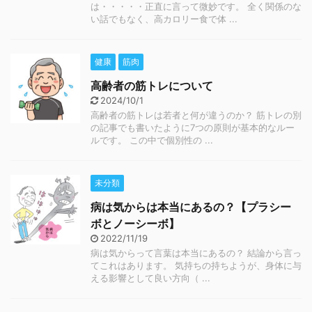
は・・・・・正直に言って微妙です。 全く関係のな
い話でもなく、高カロリー食で体 ...
健康
筋肉
高齢者の筋トレについて
2024/10/1
高齢者の筋トレは若者と何が違うのか？ 筋トレの別
の記事でも書いたように7つの原則が基本的なルー
ルです。 この中で個別性の ...
未分類
病は気からは本当にあるの？【プラシー
ボとノーシーボ】
2022/11/19
病は気からって言葉は本当にあるの？ 結論から言っ
てこれはあります。 気持ちの持ちようが、身体に与
える影響として良い方向（ ...