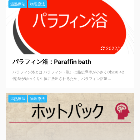
温熱療法
物理療法
2022/10/17
パラフィン浴：Paraffin bath
パラフィン浴とは バラフィン（蝋）は熱伝導率が小さく(水の0.42
倍)熱がゆっくり生体に放出されるため、バラフィン浴(5 ...
温熱療法
物理療法