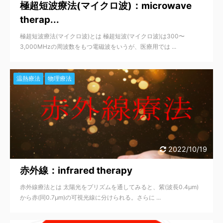
極超短波療法(マイクロ波)：microwave
therap...
極超短波療法(マイクロ波)とは 極超短波(マイクロ波)は300〜
3,000MHzの周波数をもつ電磁波をいうが、医療用では ...
温熱療法
物理療法
2022/10/19
赤外線：infrared therapy
赤外線療法とは 太陽光をプリズムを通してみると、紫(波長0.4μm)
から赤(同0.7μm)の可視光線に分けられる。さらに ...