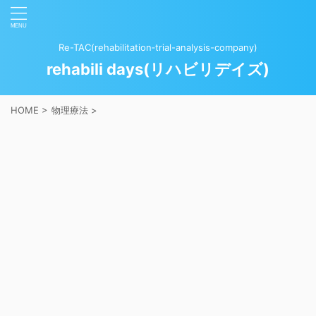
Re-TAC(rehabilitation‐trial-analysis-company)
rehabili days(リハビリデイズ)
HOME
>
物理療法
>