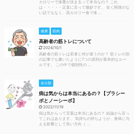
カロリーで体重が決まるって本当なの？ これ
は・・・・・正直に言って微妙です。 全く関係のな
い話でもなく、高カロリー食で体 ...
健康
筋肉
高齢者の筋トレについて
2024/10/1
高齢者の筋トレは若者と何が違うのか？ 筋トレの別
の記事でも書いたように7つの原則が基本的なルー
ルです。 この中で個別性の ...
未分類
病は気からは本当にあるの？【プラシー
ボとノーシーボ】
2022/11/19
病は気からって言葉は本当にあるの？ 結論から言っ
てこれはあります。 気持ちの持ちようが、身体に与
える影響として良い方向（ ...