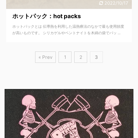
2022/10/17
ホットパック：hot packs
ホットパックとは 伝導熱を利用した温熱療法のなかで最も使用頻度
が高いものです。 シリカゲルやベントナイトを木綿の袋でパッ ...
« Prev
1
2
3