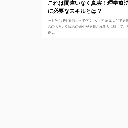
これは間違いなく真実！理学療
に必要なスキルとは？
そもそも理学療法士って何？ ケガや病気などで身
害のある人や障害の発生が予測される人に対して、
作 ...