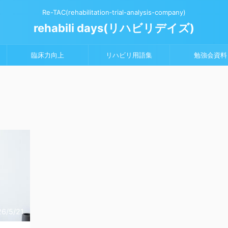
Re-TAC(rehabilitation‐trial-analysis-company)
rehabili days(リハビリデイズ)
臨床力向上
リハビリ用語集
勉強会資料
6/5/21