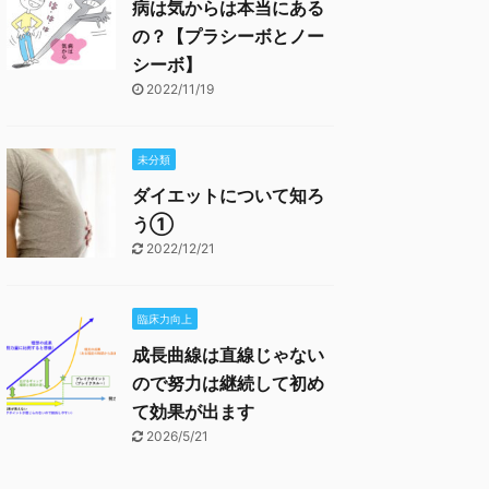
病は気からは本当にある
の？【プラシーボとノー
シーボ】
2022/11/19
未分類
ダイエットについて知ろ
う①
2022/12/21
臨床力向上
成長曲線は直線じゃない
ので努力は継続して初め
て効果が出ます
2026/5/21