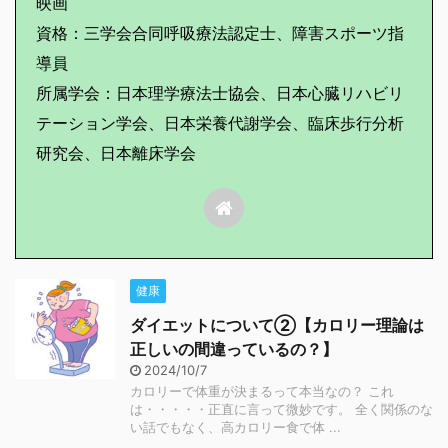
映画
資格：三学会合同呼吸療法認定士、障害スポーツ指
導員
所属学会：日本理学療法士協会、日本心臓リハビリ
テーション学会、日本栄養代謝学会、臨床歩行分析
研究会、日本離床学会
健康
ダイエットについて②【カロリー理論は
正しいの間違っているの？】
2024/10/7
カロリーで体重が決まるって本当なの？ これ
は・・・・・正直に言って微妙です。 全く関係のな
い話でもなく、高カロリー食で体 ...