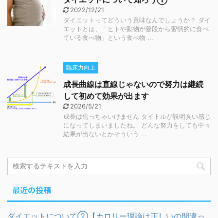
2022/12/21
ダイエットってどういう意味なんでしょうか？ ダイ
エットとは、「ヒトや動物が普段から習慣的に食べ
ている食べ物」という食べ物 ...
臨床力向上
成長曲線は直線じゃないので努力は継続
して初めて効果が出ます
2026/5/21
成長は焦っちゃいけません タイトルが説明臭い感じ
になってしまいましたね。 どんな努力をしても中々
結果が出ないとかそういう ...
最近の投稿
ダイエットについて②【カロリー理論は正しいの間違っ