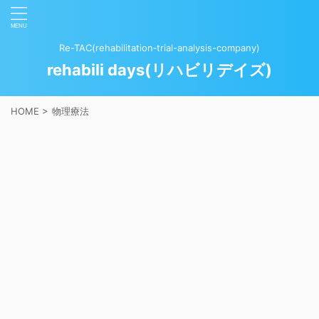
Re-TAC(rehabilitation‐trial-analysis-company)
rehabili days(リハビリデイズ)
HOME
>
物理療法