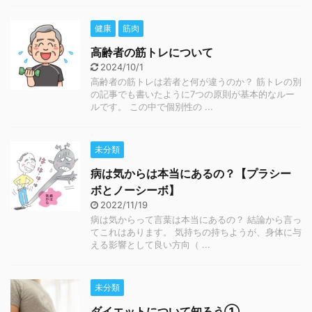
健康
筋肉
高齢者の筋トレについて
2024/10/1
高齢者の筋トレは若者と何が違うのか？ 筋トレの別
の記事でも書いたように7つの原則が基本的なルー
ルです。 この中で個別性の ...
未分類
病は気からは本当にあるの？【プラシー
ボとノーシーボ】
2022/11/19
病は気からって言葉は本当にあるの？ 結論から言っ
てこれはあります。 気持ちの持ちようが、身体に与
える影響として良い方向（ ...
未分類
ダイエットについて知ろう①