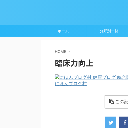
ホーム
分野別一覧
HOME
>
臨床力向上
にほんブログ村
この記