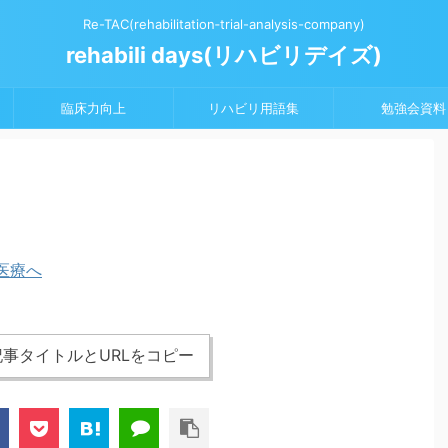
Re-TAC(rehabilitation‐trial-analysis-company)
rehabili days(リハビリデイズ)
臨床力向上
リハビリ用語集
勉強会資料
事タイトルとURLをコピー