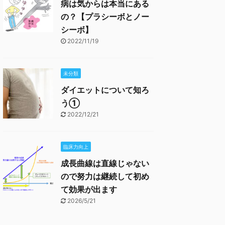
病は気からは本当にある
の？【プラシーボとノー
シーボ】
2022/11/19
未分類
ダイエットについて知ろ
う①
2022/12/21
臨床力向上
成長曲線は直線じゃない
ので努力は継続して初め
て効果が出ます
2026/5/21