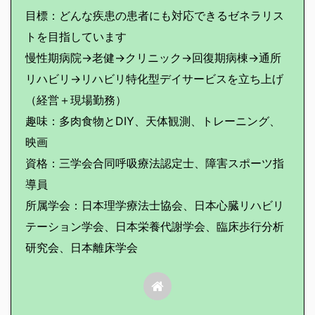
目標：どんな疾患の患者にも対応できるゼネラリス
トを目指しています
慢性期病院→老健→クリニック→回復期病棟→通所
リハビリ→リハビリ特化型デイサービスを立ち上げ
（経営＋現場勤務）
趣味：多肉食物とDIY、天体観測、トレーニング、
映画
資格：三学会合同呼吸療法認定士、障害スポーツ指
導員
所属学会：日本理学療法士協会、日本心臓リハビリ
テーション学会、日本栄養代謝学会、臨床歩行分析
研究会、日本離床学会