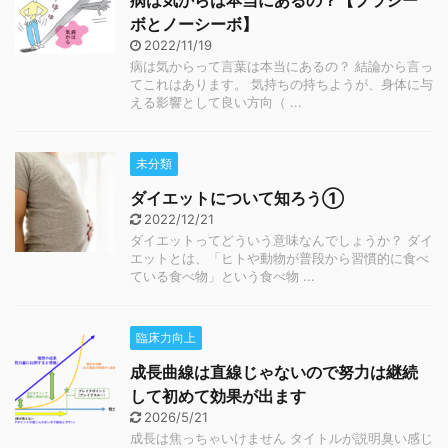
病は気からは本当にあるの？【プラシー
ボとノーシーボ】
2022/11/19
病は気からって言葉は本当にあるの？ 結論から言っ
てこれはあります。 気持ちの持ちようが、身体に与
える影響として良い方向（ ...
未分類
ダイエットについて知ろう①
2022/12/21
ダイエットってどういう意味なんでしょうか？ ダイ
エットとは、「ヒトや動物が普段から習慣的に食べ
ている食べ物」という食べ物 ...
臨床力向上
成長曲線は直線じゃないので努力は継続
して初めて効果が出ます
2026/5/21
成長は焦っちゃいけません タイトルが説明臭い感じ