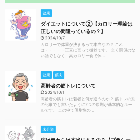
健康
ダイエットについて②【カロリー理論は
正しいの間違っているの？】
2024/10/7
カロリーで体重が決まるって本当なの？ これ
は・・・・・正直に言って微妙です。 全く関係のな
い話でもなく、高カロリー食で体 ...
健康
筋肉
高齢者の筋トレについて
2024/10/1
高齢者の筋トレは若者と何が違うのか？ 筋トレの別
の記事でも書いたように7つの原則が基本的なルー
ルです。 この中で個別性の ...
未分類