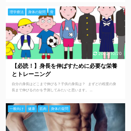
理学療法
身体の疑問
骨
2022/10/20
【必読！】身長を伸ばすために必要な栄養
とトレーニング
自分の身長はどこまで伸びる？子供の身長は？ まずどの程度の身
長まで伸びるのかを予測してみたいと思います。 ...
一般向け
健康
筋肉
身体の疑問