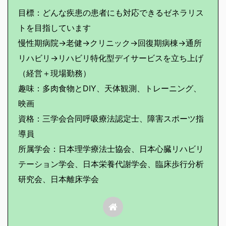
目標：どんな疾患の患者にも対応できるゼネラリス
トを目指しています
慢性期病院→老健→クリニック→回復期病棟→通所
リハビリ→リハビリ特化型デイサービスを立ち上げ
（経営＋現場勤務）
趣味：多肉食物とDIY、天体観測、トレーニング、
映画
資格：三学会合同呼吸療法認定士、障害スポーツ指
導員
所属学会：日本理学療法士協会、日本心臓リハビリ
テーション学会、日本栄養代謝学会、臨床歩行分析
研究会、日本離床学会