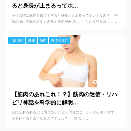
ると身長が止まるってホ...
子供の時に筋肉を鍛えすぎると身長が止まるってホントなの？ 「子
供の頃に筋肉を鍛えすぎると身長が伸びない」という話を耳にし ...
一般向け
健康
筋肉
身体の疑問
2022/10/20
【筋肉のあれこれ！？】筋肉の迷信・リハ
ビリ神話を科学的に解明...
筋肉話あるある よく質問をいただく内容にこういうのがあります。
筋トレすると太くなるんですよね？ 類似し ...