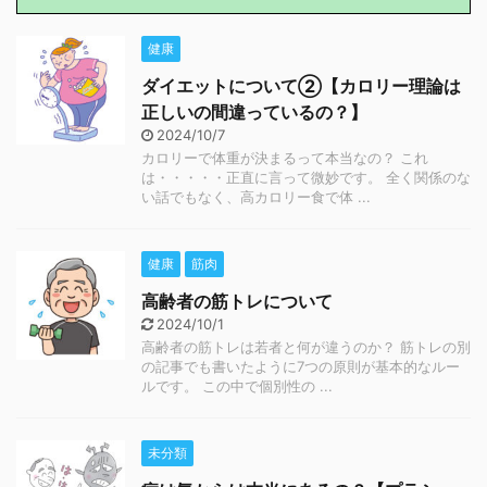
健康
ダイエットについて②【カロリー理論は
正しいの間違っているの？】
2024/10/7
カロリーで体重が決まるって本当なの？ これ
は・・・・・正直に言って微妙です。 全く関係のな
い話でもなく、高カロリー食で体 ...
健康
筋肉
高齢者の筋トレについて
2024/10/1
高齢者の筋トレは若者と何が違うのか？ 筋トレの別
の記事でも書いたように7つの原則が基本的なルー
ルです。 この中で個別性の ...
未分類