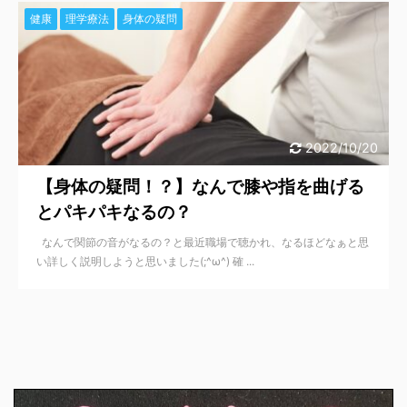
健康
理学療法
身体の疑問
2022/10/20
【身体の疑問！？】なんで膝や指を曲げる
とパキパキなるの？
なんで関節の音がなるの？と最近職場で聴かれ、なるほどなぁと思
い詳しく説明しようと思いました(;^ω^) 確 ...