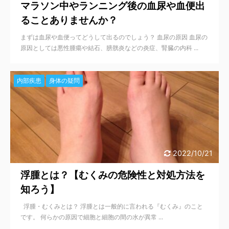
マラソン中やランニング後の血尿や血便出
ることありませんか？
まずは血尿や血便ってどうして出るのでしょう？ 血尿の原因 血尿の
原因としては悪性腫瘍や結石、膀胱炎などの炎症、腎臓の内科 ...
内部疾患
身体の疑問
2022/10/21
浮腫とは？【むくみの危険性と対処方法を
知ろう】
浮腫・むくみとは？ 浮腫とは一般的に言われる『むくみ』のこと
です。 何らかの原因で細胞と細胞の間の水が異常 ...