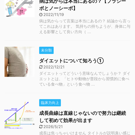
病は気からは本当にあるの？【プラシー
ボとノーシーボ】
2022/11/19
病は気からって言葉は本当にあるの？ 結論から言っ
てこれはあります。 気持ちの持ちようが、身体に与
える影響として良い方向（ ...
未分類
ダイエットについて知ろう①
2022/12/21
ダイエットってどういう意味なんでしょうか？ ダイ
エットとは、「ヒトや動物が普段から習慣的に食べ
ている食べ物」という食べ物 ...
臨床力向上
成長曲線は直線じゃないので努力は継続
して初めて効果が出ます
2026/5/21
成長は焦っちゃいけません タイトルが説明臭い感じ