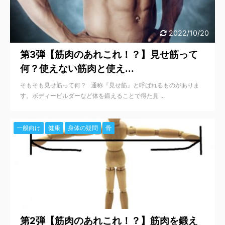
2022/10/20
第3弾【筋肉のあれこれ！？】見せ筋って
何？使えない筋肉と使え...
そもそも見せ筋って何？ 通称『見せ筋』と呼ばれるものがありま
す。ボディービルダーなど体を鍛えることで得た見 ...
一般向け
健康
身体の疑問
骨
2022/10/20
第2弾【筋肉のあれこれ！？】筋肉を鍛え