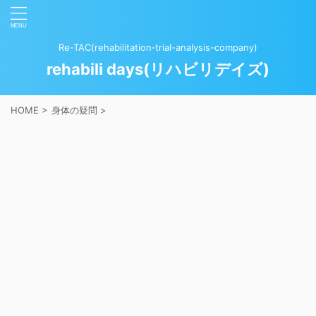
Re-TAC(rehabilitation‐trial-analysis-company)
rehabili days(リハビリデイズ)
HOME
>
身体の疑問
>