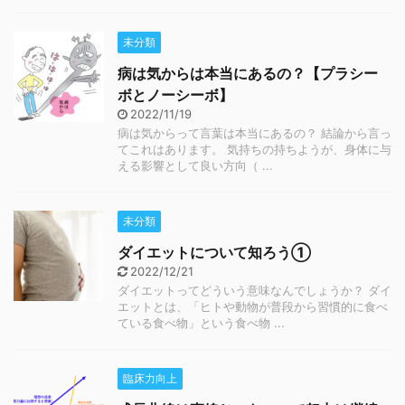
未分類
病は気からは本当にあるの？【プラシー
ボとノーシーボ】
2022/11/19
病は気からって言葉は本当にあるの？ 結論から言っ
てこれはあります。 気持ちの持ちようが、身体に与
える影響として良い方向（ ...
未分類
ダイエットについて知ろう①
2022/12/21
ダイエットってどういう意味なんでしょうか？ ダイ
エットとは、「ヒトや動物が普段から習慣的に食べ
ている食べ物」という食べ物 ...
臨床力向上