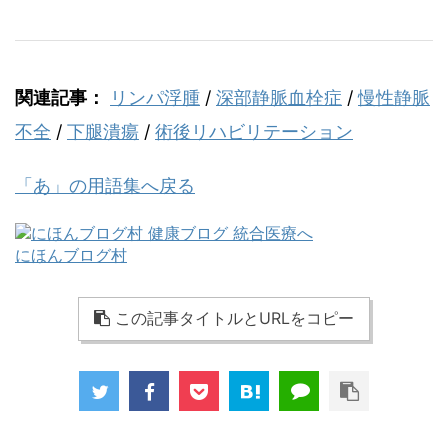
関連記事：
リンパ浮腫
/
深部静脈血栓症
/
慢性静脈
不全
/
下腿潰瘍
/
術後リハビリテーション
「あ」の用語集へ戻る
にほんブログ村
この記事タイトルとURLをコピー