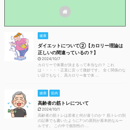
健康
ダイエットについて②【カロリー理論は
正しいの間違っているの？】
2024/10/7
カロリーで体重が決まるって本当なの？ これ
は・・・・・正直に言って微妙です。 全く関係のな
い話でもなく、高カロリー食で体 ...
健康
筋肉
高齢者の筋トレについて
2024/10/1
高齢者の筋トレは若者と何が違うのか？ 筋トレの別
の記事でも書いたように7つの原則が基本的なルー
ルです。 この中で個別性の ...