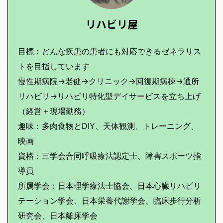
リハビリ屋
目標：どんな疾患の患者にも対応できるゼネラリス
トを目指しています
慢性期病院→老健→クリニック→回復期病棟→通所
リハビリ→リハビリ特化型デイサービスを立ち上げ
（経営＋現場勤務）
趣味：多肉食物とDIY、天体観測、トレーニング、
映画
資格：三学会合同呼吸療法認定士、障害スポーツ指
導員
所属学会：日本理学療法士協会、日本心臓リハビリ
テーション学会、日本栄養代謝学会、臨床歩行分析
研究会、日本離床学会