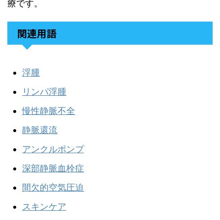
療です。
関連用語
浮腫
リンパ浮腫
慢性静脈不全
静脈還流
アンクルポンプ
深部静脈血栓症
間欠的空気圧迫
スキンケア