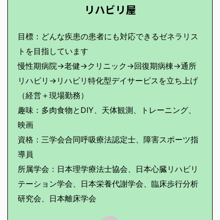
リハビリ屋
目標：どんな疾患の患者にも対応できるゼネラリス
トを目指しています
慢性期病院→老健→クリニック→回復期病棟→通所
リハビリ→リハビリ特化型デイサービスを立ち上げ
（経営＋現場勤務）
趣味：多肉食物とDIY、天体観測、トレーニング、
映画
資格：三学会合同呼吸療法認定士、障害スポーツ指
導員
所属学会：日本理学療法士協会、日本心臓リハビリ
テーション学会、日本栄養代謝学会、臨床歩行分析
研究会、日本離床学会