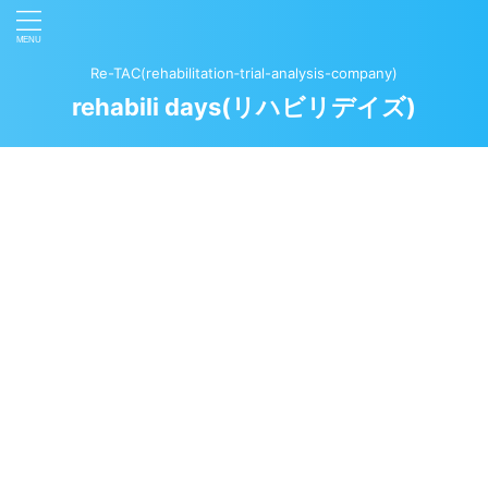
Re-TAC(rehabilitation‐trial-analysis-company)
rehabili days(リハビリデイズ)