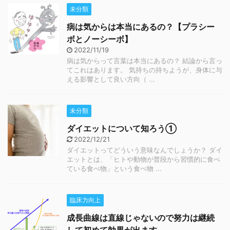
未分類
病は気からは本当にあるの？【プラシー
ボとノーシーボ】
2022/11/19
病は気からって言葉は本当にあるの？ 結論から言っ
てこれはあります。 気持ちの持ちようが、身体に与
える影響として良い方向（ ...
未分類
ダイエットについて知ろう①
2022/12/21
ダイエットってどういう意味なんでしょうか？ ダイ
エットとは、「ヒトや動物が普段から習慣的に食べ
ている食べ物」という食べ物 ...
臨床力向上
成長曲線は直線じゃないので努力は継続
して初めて効果が出ます