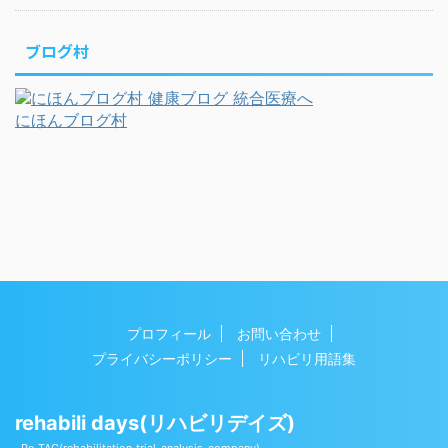
ブログ村
にほんブログ村
プロフィール
お問い合わせ
プライバシーポリシー
リハビリ用語集
rehabili days(リハビリデイズ)
Copyright© rehabili days(リハビリデイズ) , 2026 All
Re-TAC(rehabilitation‐trial-analysis-company)