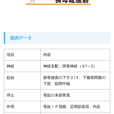
筋肉データ
項目
内容
神経
神経支配：脛骨神経（Ｓ1～2）
起始
腓骨後面の下方２/３、下腿骨間膜の
下部、筋間中隔
停止
母趾の末節骨底
作用
母趾ＩＰ屈曲、足関節底屈・内反