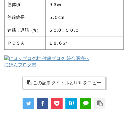
筋体積
９３㎤
筋線維長
５.０cm
速筋：遅筋（%）
５０.0：５０.０
ＰＣＳＡ
１８.６㎠
にほんブログ村
この記事タイトルとURLをコピー