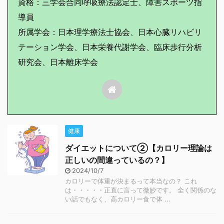
資格：三学会合同呼吸療法認定士、障害スポーツ指
導員
所属学会：日本理学療法士協会、日本心臓リハビリ
テーション学会、日本栄養代謝学会、臨床歩行分析
研究会、日本離床学会
健康
ダイエットについて②【カロリー理論は
正しいの間違っているの？】
2024/10/7
カロリーで体重が決まるって本当なの？ これ
は・・・・・正直に言って微妙です。 全く関係のな
い話でもなく、高カロリー食で体 ...