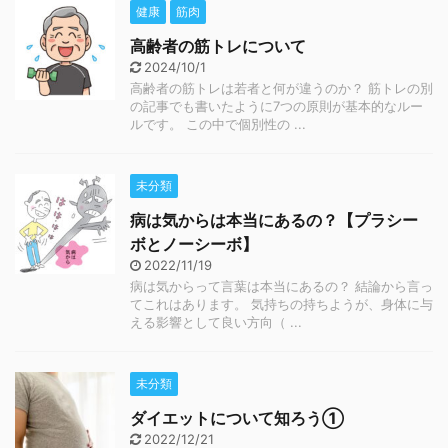
健康
筋肉
高齢者の筋トレについて
2024/10/1
高齢者の筋トレは若者と何が違うのか？ 筋トレの別
の記事でも書いたように7つの原則が基本的なルー
ルです。 この中で個別性の ...
未分類
病は気からは本当にあるの？【プラシー
ボとノーシーボ】
2022/11/19
病は気からって言葉は本当にあるの？ 結論から言っ
てこれはあります。 気持ちの持ちようが、身体に与
える影響として良い方向（ ...
未分類
ダイエットについて知ろう①
2022/12/21