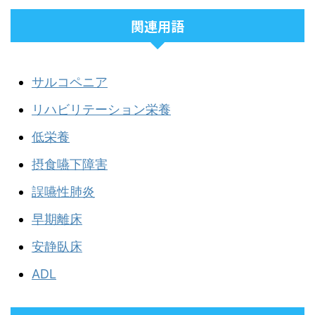
関連用語
サルコペニア
リハビリテーション栄養
低栄養
摂食嚥下障害
誤嚥性肺炎
早期離床
安静臥床
ADL