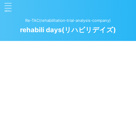
Re-TAC(rehabilitation‐trial-analysis-company)
rehabili days(リハビリデイズ)