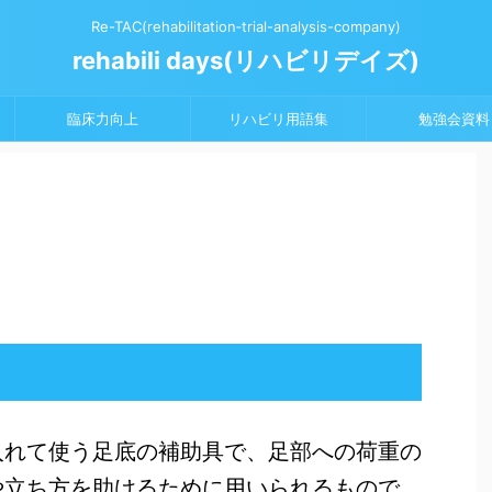
Re-TAC(rehabilitation‐trial-analysis-company)
rehabili days(リハビリデイズ)
臨床力向上
リハビリ用語集
勉強会資料
入れて使う足底の補助具で、足部への荷重の
や立ち方を助けるために用いられるもので