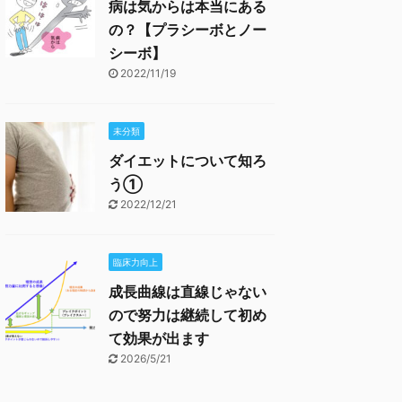
病は気からは本当にある
の？【プラシーボとノー
シーボ】
2022/11/19
未分類
ダイエットについて知ろ
う①
2022/12/21
臨床力向上
成長曲線は直線じゃない
ので努力は継続して初め
て効果が出ます
2026/5/21