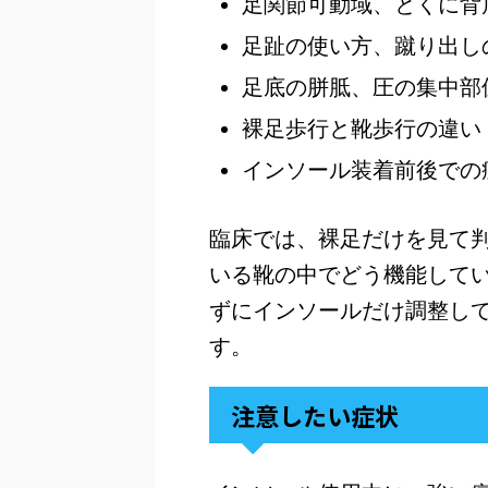
足関節可動域、とくに背
足趾の使い方、蹴り出し
足底の胼胝、圧の集中部
裸足歩行と靴歩行の違い
インソール装着前後での
臨床では、裸足だけを見て
いる靴の中でどう機能して
ずにインソールだけ調整し
す。
注意したい症状