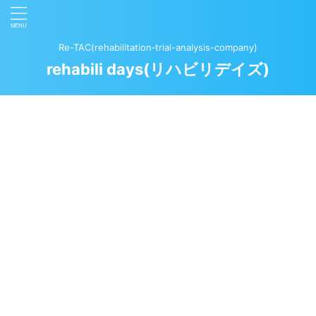
Re-TAC(rehabilitation‐trial-analysis-company)
rehabili days(リハビリデイズ)