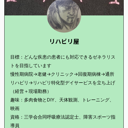
リハビリ屋
目標：どんな疾患の患者にも対応できるゼネラリス
トを目指しています
慢性期病院→老健→クリニック→回復期病棟→通所
リハビリ→リハビリ特化型デイサービスを立ち上げ
（経営＋現場勤務）
趣味：多肉食物とDIY、天体観測、トレーニング、
映画
資格：三学会合同呼吸療法認定士、障害スポーツ指
導員