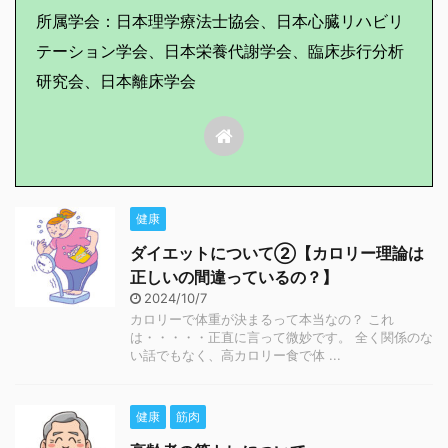
所属学会：日本理学療法士協会、日本心臓リハビリ
テーション学会、日本栄養代謝学会、臨床歩行分析
研究会、日本離床学会
健康
ダイエットについて②【カロリー理論は
正しいの間違っているの？】
2024/10/7
カロリーで体重が決まるって本当なの？ これ
は・・・・・正直に言って微妙です。 全く関係のな
い話でもなく、高カロリー食で体 ...
健康
筋肉