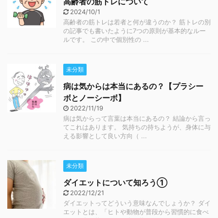
高齢者の筋トレについて
2024/10/1
高齢者の筋トレは若者と何が違うのか？ 筋トレの別
の記事でも書いたように7つの原則が基本的なルー
ルです。 この中で個別性の ...
未分類
病は気からは本当にあるの？【プラシー
ボとノーシーボ】
2022/11/19
病は気からって言葉は本当にあるの？ 結論から言っ
てこれはあります。 気持ちの持ちようが、身体に与
える影響として良い方向（ ...
未分類
ダイエットについて知ろう①
2022/12/21
ダイエットってどういう意味なんでしょうか？ ダイ
エットとは、「ヒトや動物が普段から習慣的に食べ