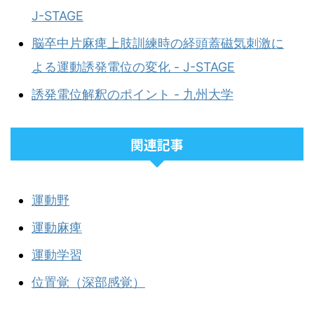
J-STAGE
脳卒中片麻痺上肢訓練時の経頭蓋磁気刺激に
よる運動誘発電位の変化 - J-STAGE
誘発電位解釈のポイント - 九州大学
関連記事
運動野
運動麻痺
運動学習
位置覚（深部感覚）