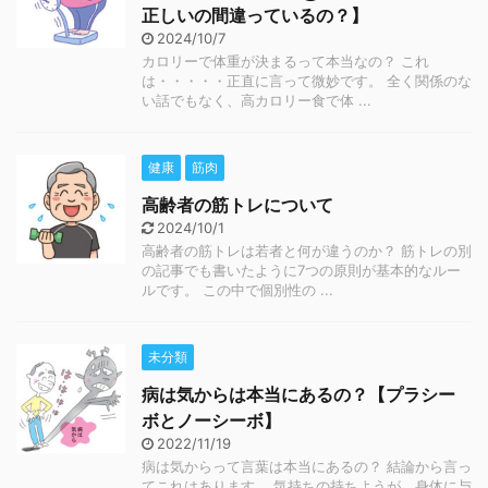
正しいの間違っているの？】
2024/10/7
カロリーで体重が決まるって本当なの？ これ
は・・・・・正直に言って微妙です。 全く関係のな
い話でもなく、高カロリー食で体 ...
健康
筋肉
高齢者の筋トレについて
2024/10/1
高齢者の筋トレは若者と何が違うのか？ 筋トレの別
の記事でも書いたように7つの原則が基本的なルー
ルです。 この中で個別性の ...
未分類
病は気からは本当にあるの？【プラシー
ボとノーシーボ】
2022/11/19
病は気からって言葉は本当にあるの？ 結論から言っ
てこれはあります。 気持ちの持ちようが、身体に与