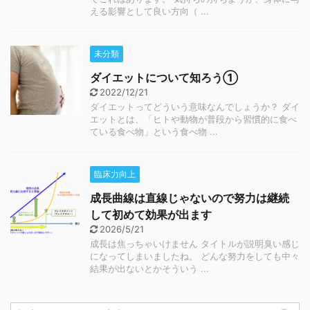
える影響として良い方向（ ...
未分類
ダイエットについて知ろう①
2022/12/21
ダイエットってどういう意味なんでしょうか？ ダイ
エットとは、「ヒトや動物が普段から習慣的に食べ
ている食べ物」という食べ物 ...
臨床力向上
成長曲線は直線じゃないので努力は継続
して初めて効果が出ます
2026/5/21
成長は焦っちゃいけません タイトルが説明臭い感じ
になってしまいましたね。 どんな努力をしても中々
結果が出ないとかそういう ...