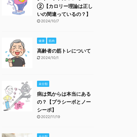
②【カロリー理論は正し
いの間違っているの？】
2024/10/7
健康
筋肉
高齢者の筋トレについて
2024/10/1
未分類
病は気からは本当にある
の？【プラシーボとノー
シーボ】
2022/11/19
未分類