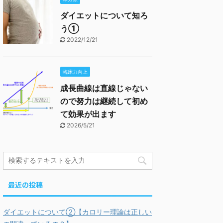
ダイエットについて知ろ
う①
2022/12/21
臨床力向上
成長曲線は直線じゃない
ので努力は継続して初め
て効果が出ます
2026/5/21
最近の投稿
ダイエットについて②【カロリー理論は正しい