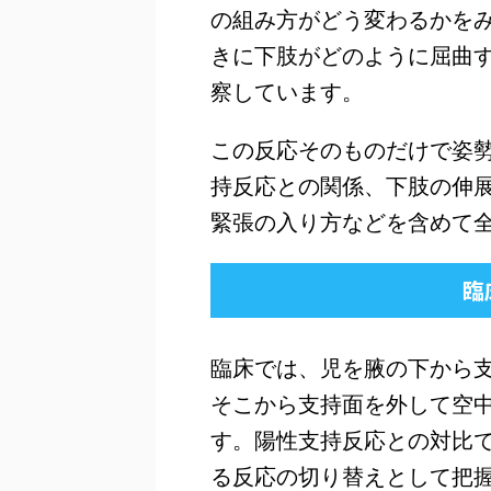
の組み方がどう変わるかを
きに下肢がどのように屈曲
察しています。
この反応そのものだけで姿
持反応との関係、下肢の伸
緊張の入り方などを含めて
臨
臨床では、児を腋の下から
そこから支持面を外して空
す。陽性支持反応との対比
る反応の切り替えとして把