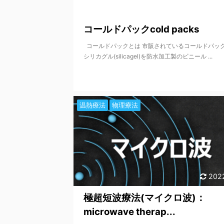
202
コールドパックcold packs
コールドパックとは 市阪されているコールドパッ
シリカグル(silicagel)を防水加工製のビニール ...
温熱療法
物理療法
202
極超短波療法(マイクロ波)：
microwave therap...