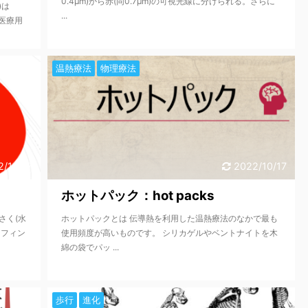
0.4μm)から赤(同0.7μm)の可視光線に分けられる。さらに
)は
...
、医療用
温熱療法
物理療法
2/10/17
2022/10/17
ホットパック：hot packs
さく(水
ホットパックとは 伝導熱を利用した温熱療法のなかで最も
ラフィン
使用頻度が高いものです。 シリカゲルやベントナイトを木
綿の袋でパッ ...
歩行
進化