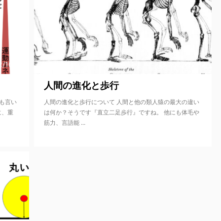
2/10/19
2022/10/17
人間の進化と歩行
も言い
人間の進化と歩行について 人間と他の類人猿の最大の違い
に、重
は何か？そうです『直立二足歩行』ですね。 他にも体毛や
筋力、言語能 ...