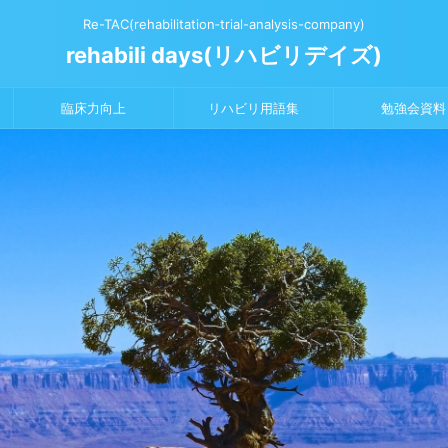
Re-TAC(rehabilitation‐trial-analysis-company)
rehabili days(リハビリデイズ)
臨床力向上
リハビリ用語集
勉強会資料