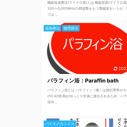
極超短波療法(マイクロ波)とは 極超短波(マイクロ波
300〜3,000MHzの周波数をもつ電磁波をいうが
では ...
温熱療法
物理療法
202
パラフィン浴：Paraffin bath
パラフィン浴とは バラフィン（蝋）は熱伝導率が小
の0.42倍)熱がゆっくり生体に放出されるため、バ
浴(5 ...
バイオメカニクス