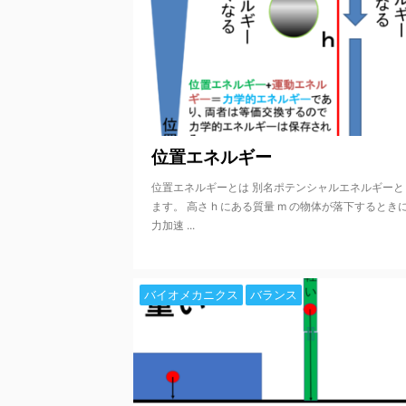
202
位置エネルギー
位置エネルギーとは 別名ポテンシャルエネルギーと
ます。 高さ h にある質量 m の物体が落下するとき
力加速 ...
バイオメカニクス
バランス