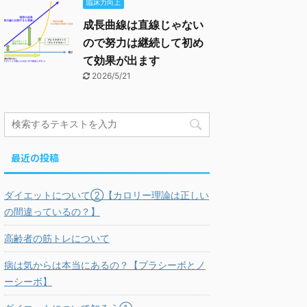
臨床力向上
成長曲線は直線じゃない
ので努力は継続して初め
て効果が出ます
2026/5/21
最近の投稿
ダイエットについて②【カロリー理論は正しい
の間違っているの？】
高齢者の筋トレについて
病は気からは本当にあるの？【プラシーボとノ
ーシーボ】