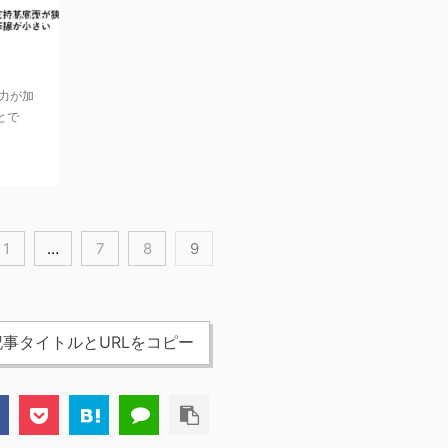
2/10/19
力が加
とで
1
…
7
8
9
事タイトルとURLをコピー