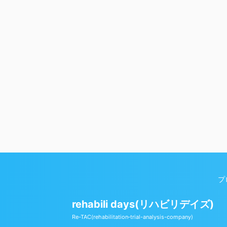
プ
rehabili days(リハビリデイズ)
Copyright© rehabili days(リハビリデイズ) , 2026 All Rights Re
Re-TAC(rehabilitation‐trial-analysis-company)