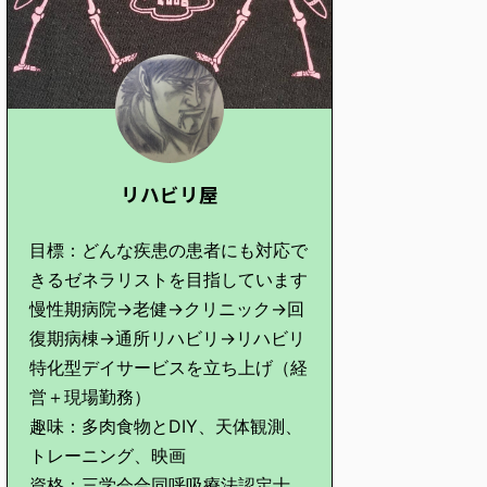
リハビリ屋
目標：どんな疾患の患者にも対応で
きるゼネラリストを目指しています
慢性期病院→老健→クリニック→回
復期病棟→通所リハビリ→リハビリ
特化型デイサービスを立ち上げ（経
営＋現場勤務）
趣味：多肉食物とDIY、天体観測、
トレーニング、映画
資格：三学会合同呼吸療法認定士、