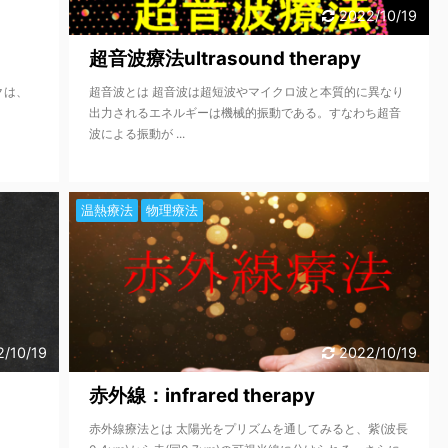
2/10/19
2022/10/19
超音波療法ultrasound therapy
クは、
超音波とは 超音波は超短波やマイクロ波と本質的に異なり
出力されるエネルギーは機械的振動である。すなわち超音
波による振動が ...
温熱療法
物理療法
2/10/19
2022/10/19
赤外線：infrared therapy
赤外線療法とは 太陽光をプリズムを通してみると、紫(波長