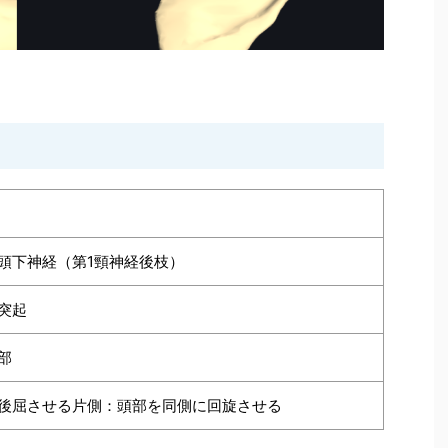
頭下神経（第1頸神経後枝）
棘突起
部
後屈させる片側：頭部を同側に回旋させる