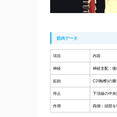
筋肉データ
項目
内容
神経
神経支配：後
起始
C2(軸椎)の
停止
下項線の中央
作用
両側：頭部を