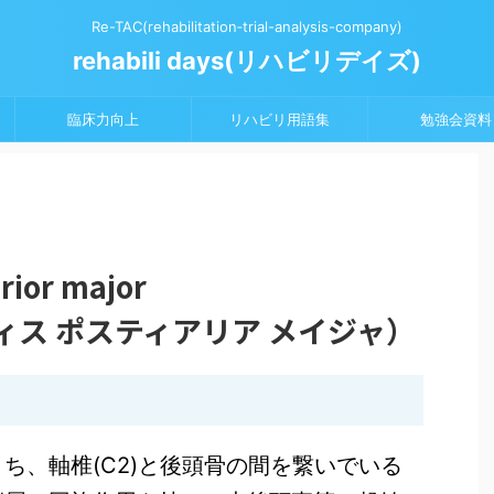
Re-TAC(rehabilitation‐trial-analysis-company)
rehabili days(リハビリデイズ)
臨床力向上
リハビリ用語集
勉強会資料
erior major
ィス ポスティアリア メイジャ）
ち、軸椎(C2)と後頭骨の間を繋いでいる