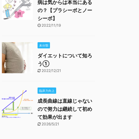
病は気からは本当にある
の？【プラシーボとノー
シーボ】
2022/11/19
未分類
ダイエットについて知ろ
う①
2022/12/21
臨床力向上
成長曲線は直線じゃない
ので努力は継続して初め
て効果が出ます
2026/5/21