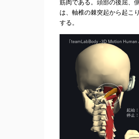
筋肉である。頭部の後屈、
は、軸椎の棘突起から起こ
する。