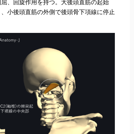
側屈、回旋作用を持つ。大後頭直筋の起始
り、小後頭直筋の外側で後頭骨下項線に停止