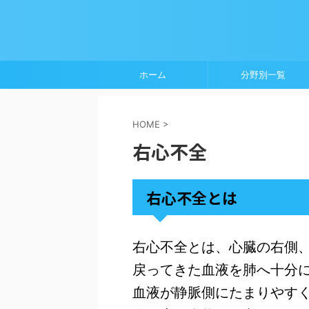
ホーム
分野別一覧
HOME
>
右心不全
右心不全とは
右心不全とは、心臓の右側
戻ってきた血液を肺へ十分
血液が静脈側にたまりやす