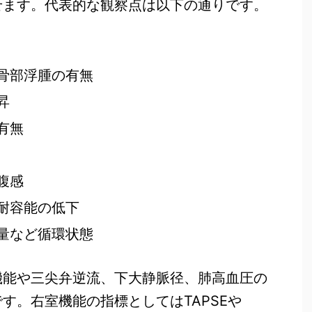
せます。代表的な観察点は以下の通りです。
骨部浮腫の有無
昇
有無
腹感
耐容能の低下
量など循環状態
機能や三尖弁逆流、下大静脈径、肺高血圧の
す。右室機能の指標としてはTAPSEや