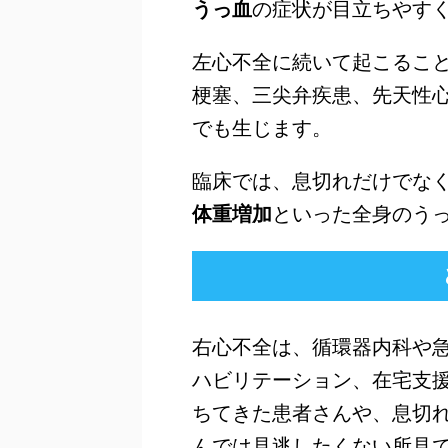
うっ血
の症状が目立ちやす
左心不全に続いて起こるこ
梗塞、三尖弁疾患、先天性
でも生じます。
臨床では、息切れだけでな
体重増加
といった全身のう
右心不全は、循環器内科や
ハビリテーション、在宅支
ちてきた患者さんや、息切
んでは見逃したくない所見