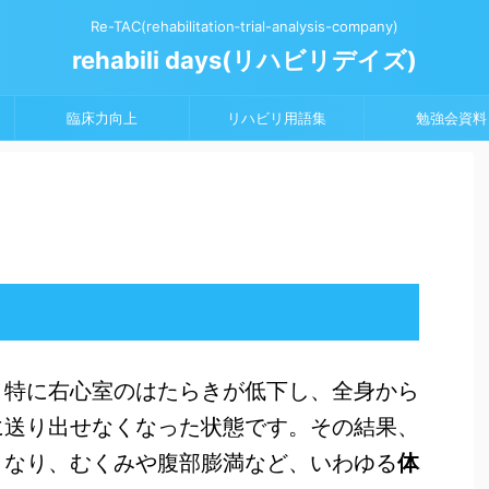
Re-TAC(rehabilitation‐trial-analysis-company)
rehabili days(リハビリデイズ)
臨床力向上
リハビリ用語集
勉強会資料
、特に右心室のはたらきが低下し、全身から
に送り出せなくなった状態です。その結果、
くなり、むくみや腹部膨満など、いわゆる
体