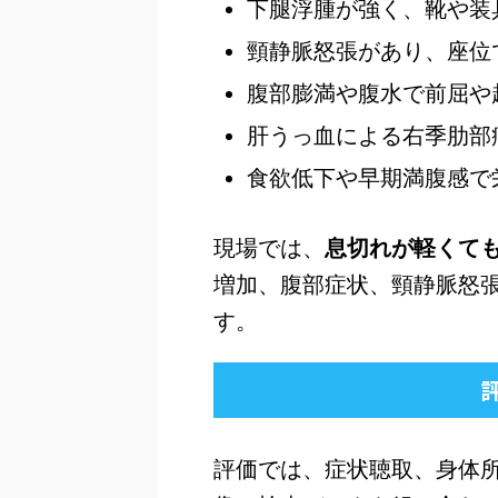
下腿浮腫が強く、靴や装
頸静脈怒張があり、座位
腹部膨満や腹水で前屈や
肝うっ血による右季肋部
食欲低下や早期満腹感で
現場では、
息切れが軽くて
増加、腹部症状、頸静脈怒
す。
評価では、症状聴取、身体