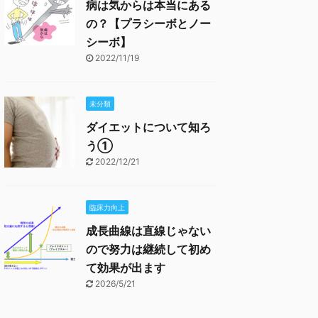
病は気からは本当にある
の？【プラシーボとノー
シーボ】
2022/11/19
未分類
ダイエットについて知ろ
う①
2022/12/21
臨床力向上
成長曲線は直線じゃない
ので努力は継続して初め
て効果が出ます
2026/5/21