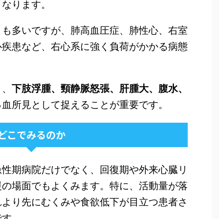
くなります。
とも多いですが、肺高血圧症、肺性心、右室
心疾患など、右心系に強く負荷がかかる病態
く、
下肢浮腫、頸静脈怒張、肝腫大、腹水、
っ血所見として捉えることが重要です。
どこでみるのか
急性期病院だけでなく、回復期や外来心臓リ
援の場面でもよくみます。特に、活動量が落
れより先にむくみや食欲低下が目立つ患者さ
です。