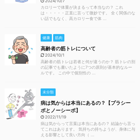
2024/10/7
カロリーで体重が決まるって本当なの？ これ
は・・・・・正直に言って微妙です。 全く関係のな
い話でもなく、高カロリー食で体 ...
健康
筋肉
高齢者の筋トレについて
2024/10/1
高齢者の筋トレは若者と何が違うのか？ 筋トレの別
の記事でも書いたように7つの原則が基本的なルー
ルです。 この中で個別性の ...
未分類
病は気からは本当にあるの？【プラシー
ボとノーシーボ】
2022/11/19
病は気からって言葉は本当にあるの？ 結論から言っ
てこれはあります。 気持ちの持ちようが、身体に与
える影響として良い方向（ ...