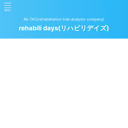
Re-TAC(rehabilitation‐trial-analysis-company)
rehabili days(リハビリデイズ)