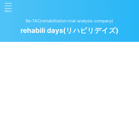
Re-TAC(rehabilitation‐trial-analysis-company)
rehabili days(リハビリデイズ)