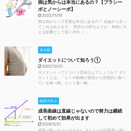
病は気からは本当にあるの？【プラシー
ボとノーシーボ】
2022/11/19
病は気からって言葉は本当にあるの？ 結論から言っ
てこれはあります。 気持ちの持ちようが、身体に与
える影響として良い方向（ ...
未分類
ダイエットについて知ろう①
2022/12/21
ダイエットってどういう意味なんでしょうか？ ダイ
エットとは、「ヒトや動物が普段から習慣的に食べ
ている食べ物」という食べ物 ...
臨床力向上
成長曲線は直線じゃないので努力は継続
して初めて効果が出ます
2026/5/21
成長は焦っちゃいけません タイトルが説明臭い感じ