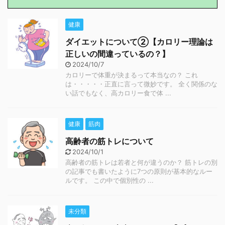
健康
ダイエットについて②【カロリー理論は
正しいの間違っているの？】
2024/10/7
カロリーで体重が決まるって本当なの？ これ
は・・・・・正直に言って微妙です。 全く関係のな
い話でもなく、高カロリー食で体 ...
健康
筋肉
高齢者の筋トレについて
2024/10/1
高齢者の筋トレは若者と何が違うのか？ 筋トレの別
の記事でも書いたように7つの原則が基本的なルー
ルです。 この中で個別性の ...
未分類