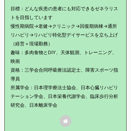
目標：どんな疾患の患者にも対応できるゼネラリス
トを目指しています
慢性期病院→老健→クリニック→回復期病棟→通所
リハビリ→リハビリ特化型デイサービスを立ち上げ
（経営＋現場勤務）
趣味：多肉食物とDIY、天体観測、トレーニング、
映画
資格：三学会合同呼吸療法認定士、障害スポーツ指
導員
所属学会：日本理学療法士協会、日本心臓リハビリ
テーション学会、日本栄養代謝学会、臨床歩行分析
研究会、日本離床学会