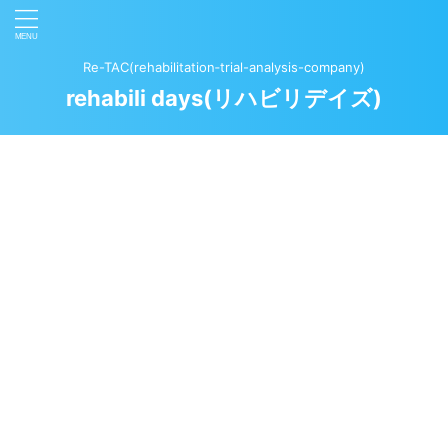
Re-TAC(rehabilitation‐trial-analysis-company)
rehabili days(リハビリデイズ)