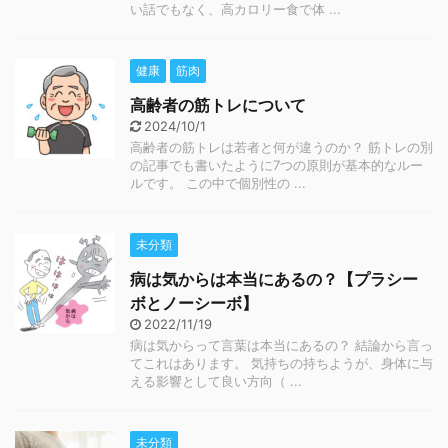
い話でもなく、高カロリー食で体 ...
健康
筋肉
高齢者の筋トレについて
2024/10/1
高齢者の筋トレは若者と何が違うのか？ 筋トレの別
の記事でも書いたように7つの原則が基本的なルー
ルです。 この中で個別性の ...
未分類
病は気からは本当にあるの？【プラシー
ボとノーシーボ】
2022/11/19
病は気からって言葉は本当にあるの？ 結論から言っ
てこれはあります。 気持ちの持ちようが、身体に与
える影響として良い方向（ ...
未分類