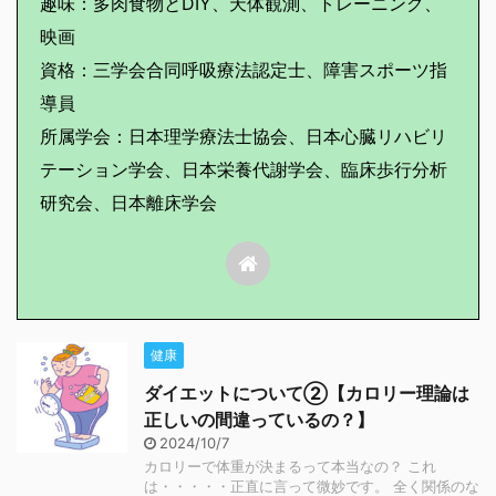
趣味：多肉食物とDIY、天体観測、トレーニング、
映画
資格：三学会合同呼吸療法認定士、障害スポーツ指
導員
所属学会：日本理学療法士協会、日本心臓リハビリ
テーション学会、日本栄養代謝学会、臨床歩行分析
研究会、日本離床学会
健康
ダイエットについて②【カロリー理論は
正しいの間違っているの？】
2024/10/7
カロリーで体重が決まるって本当なの？ これ
は・・・・・正直に言って微妙です。 全く関係のな