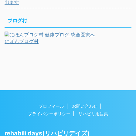
出ます
ブログ村
にほんブログ村
プロフィール
お問い合わせ
プライバシーポリシー
リハビリ用語集
rehabili days(リハビリデイズ)
Copyright© rehabili days(リハビリデイズ) , 2026 All