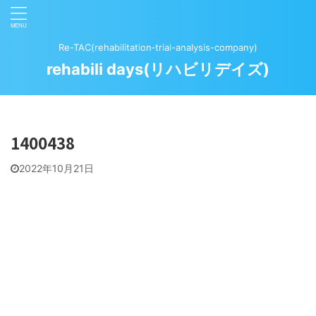
Re-TAC(rehabilitation‐trial-analysis-company)
rehabili days(リハビリデイズ)
1400438
2022年10月21日