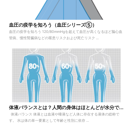
血圧の疫学を知ろう（血圧シリーズ⑤）
血圧の疫学を知ろう 120/80mmHgを超えて血圧が高くなるほど脳心血
管病、慢性腎臓病などの罹患リスクおよび死亡リスク ...
体液バランスとは？人間の身体はほとんどが水分で...
体液バランス 体液とは血液や唾液など人体に存在する液体の総称で
す。 水は体の単一要素として年齢と性別に依存 ...