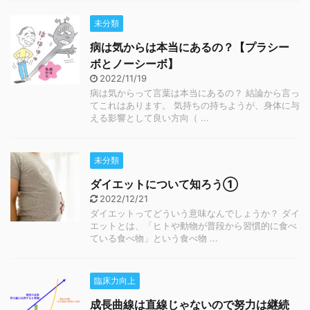
未分類
病は気からは本当にあるの？【プラシー
ボとノーシーボ】
2022/11/19
病は気からって言葉は本当にあるの？ 結論から言っ
てこれはあります。 気持ちの持ちようが、身体に与
える影響として良い方向（ ...
未分類
ダイエットについて知ろう①
2022/12/21
ダイエットってどういう意味なんでしょうか？ ダイ
エットとは、「ヒトや動物が普段から習慣的に食べ
ている食べ物」という食べ物 ...
臨床力向上
成長曲線は直線じゃないので努力は継続