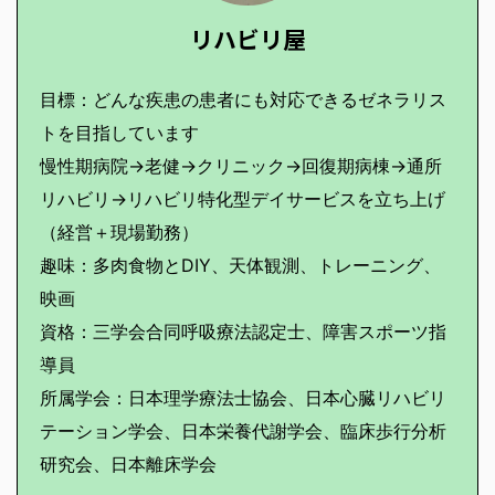
リハビリ屋
目標：どんな疾患の患者にも対応できるゼネラリス
トを目指しています
慢性期病院→老健→クリニック→回復期病棟→通所
リハビリ→リハビリ特化型デイサービスを立ち上げ
（経営＋現場勤務）
趣味：多肉食物とDIY、天体観測、トレーニング、
映画
資格：三学会合同呼吸療法認定士、障害スポーツ指
導員
所属学会：日本理学療法士協会、日本心臓リハビリ
テーション学会、日本栄養代謝学会、臨床歩行分析
研究会、日本離床学会