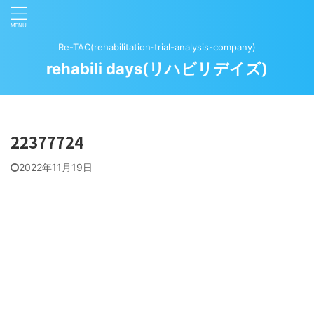
Re-TAC(rehabilitation‐trial-analysis-company)
rehabili days(リハビリデイズ)
22377724
2022年11月19日