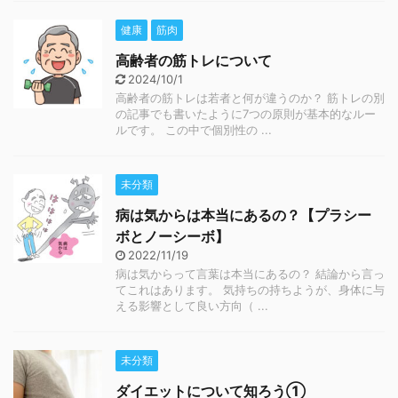
健康
筋肉
高齢者の筋トレについて
2024/10/1
高齢者の筋トレは若者と何が違うのか？ 筋トレの別
の記事でも書いたように7つの原則が基本的なルー
ルです。 この中で個別性の ...
未分類
病は気からは本当にあるの？【プラシー
ボとノーシーボ】
2022/11/19
病は気からって言葉は本当にあるの？ 結論から言っ
てこれはあります。 気持ちの持ちようが、身体に与
える影響として良い方向（ ...
未分類
ダイエットについて知ろう①