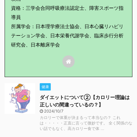
資格：三学会合同呼吸療法認定士、障害スポーツ指
導員
所属学会：日本理学療法士協会、日本心臓リハビリ
テーション学会、日本栄養代謝学会、臨床歩行分析
研究会、日本離床学会
健康
ダイエットについて②【カロリー理論は
正しいの間違っているの？】
2024/10/7
カロリーで体重が決まるって本当なの？ これ
は・・・・・正直に言って微妙です。 全く関係のな
い話でもなく、高カロリー食で体 ...