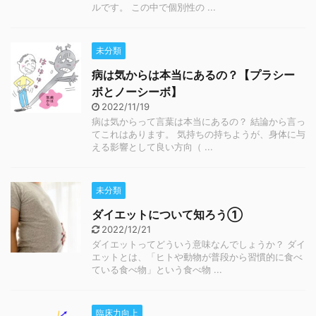
ルです。 この中で個別性の ...
未分類
病は気からは本当にあるの？【プラシー
ボとノーシーボ】
2022/11/19
病は気からって言葉は本当にあるの？ 結論から言っ
てこれはあります。 気持ちの持ちようが、身体に与
える影響として良い方向（ ...
未分類
ダイエットについて知ろう①
2022/12/21
ダイエットってどういう意味なんでしょうか？ ダイ
エットとは、「ヒトや動物が普段から習慣的に食べ
ている食べ物」という食べ物 ...
臨床力向上