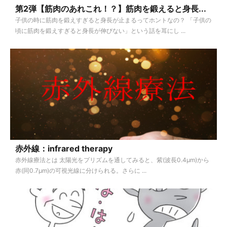
第2弾【筋肉のあれこれ！？】筋肉を鍛えると身長...
子供の時に筋肉を鍛えすぎると身長が止まるってホントなの？ 「子供の
頃に筋肉を鍛えすぎると身長が伸びない」という話を耳にし ...
赤外線：infrared therapy
赤外線療法とは 太陽光をプリズムを通してみると、紫(波長0.4μm)から
赤(同0.7μm)の可視光線に分けられる。さらに ...