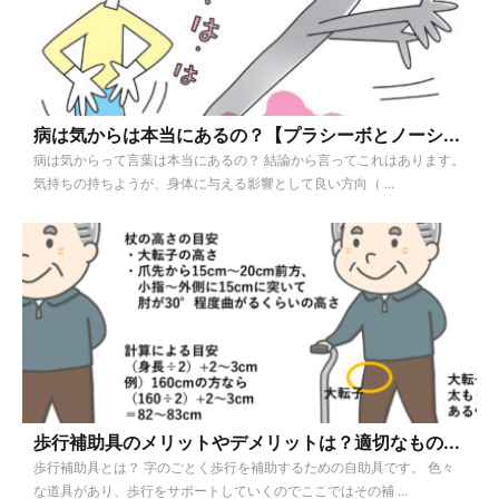
病は気からは本当にあるの？【プラシーボとノーシ...
病は気からって言葉は本当にあるの？ 結論から言ってこれはあります。
気持ちの持ちようが、身体に与える影響として良い方向（ ...
歩行補助具のメリットやデメリットは？適切なもの...
歩行補助具とは？ 字のごとく歩行を補助するための自助具です。 色々
な道具があり、歩行をサポートしていくのでここではその補 ...