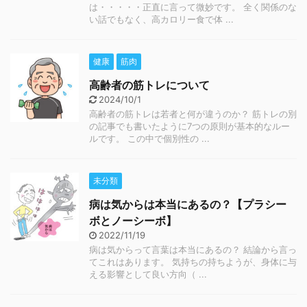
は・・・・・正直に言って微妙です。 全く関係のな
い話でもなく、高カロリー食で体 ...
健康
筋肉
高齢者の筋トレについて
2024/10/1
高齢者の筋トレは若者と何が違うのか？ 筋トレの別
の記事でも書いたように7つの原則が基本的なルー
ルです。 この中で個別性の ...
未分類
病は気からは本当にあるの？【プラシー
ボとノーシーボ】
2022/11/19
病は気からって言葉は本当にあるの？ 結論から言っ
てこれはあります。 気持ちの持ちようが、身体に与
える影響として良い方向（ ...