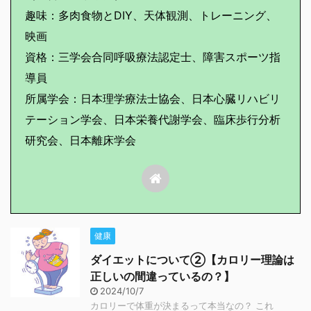
趣味：多肉食物とDIY、天体観測、トレーニング、
映画
資格：三学会合同呼吸療法認定士、障害スポーツ指
導員
所属学会：日本理学療法士協会、日本心臓リハビリ
テーション学会、日本栄養代謝学会、臨床歩行分析
研究会、日本離床学会
健康
ダイエットについて②【カロリー理論は
正しいの間違っているの？】
2024/10/7
カロリーで体重が決まるって本当なの？ これ