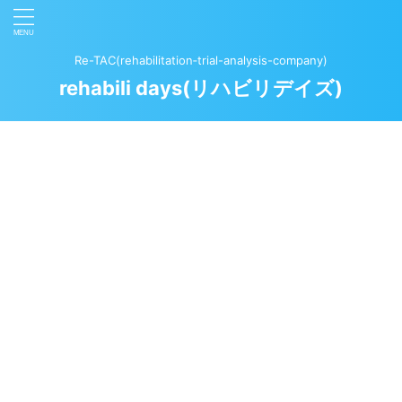
Re-TAC(rehabilitation‐trial-analysis-company)
rehabili days(リハビリデイズ)