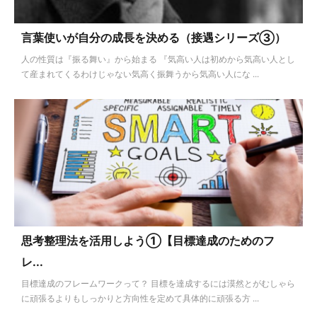
言葉使いが自分の成長を決める（接遇シリーズ③）
人の性質は『振る舞い』から始まる 『気高い人は初めから気高い人とし
て産まれてくるわけじゃない気高く振舞うから気高い人にな ...
思考整理法を活用しよう①【目標達成のためのフ
レ...
目標達成のフレームワークって？ 目標を達成するには漠然とがむしゃら
に頑張るよりもしっかりと方向性を定めて具体的に頑張る方 ...