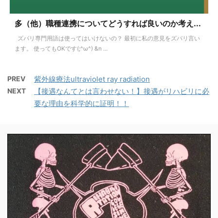
多（他）職種連携についてどうすれば良いのか考え...
ズバリ専門用語は使ってはいけないの？ 最初に私の意見をズバリ言い
ます。 使ってもOKです(;^ω^) &n ...
PREV
紫外線療法ultraviolet ray radiation
NEXT
【接遇なんてとは言わせない！】接遇がリハビリに必
要な理由を科学的に証明！！