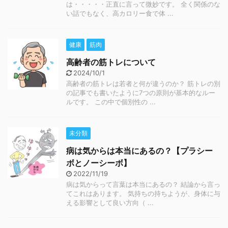
は・・・・・正直に言って微妙です。 全く関係のな
い話でもなく、高カロリー食で体 ...
健康
筋肉
高齢者の筋トレについて
2024/10/1
高齢者の筋トレは若者と何が違うのか？ 筋トレの別
の記事でも書いたように7つの原則が基本的なルー
ルです。 この中で個別性の ...
未分類
病は気からは本当にあるの？【プラシー
ボとノーシーボ】
2022/11/19
病は気からって言葉は本当にあるの？ 結論から言っ
てこれはあります。 気持ちの持ちようが、身体に与
える影響として良い方向（ ...