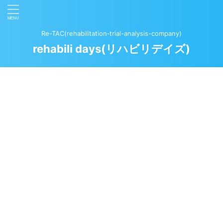
Re-TAC(rehabilitation‐trial-analysis-company)
rehabili days(リハビリデイズ)