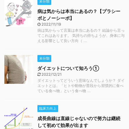
未分類
病は気からは本当にあるの？【プラシー
ボとノーシーボ】
2022/11/19
病は気からって言葉は本当にあるの？ 結論から言っ
てこれはあります。 気持ちの持ちようが、身体に与
える影響として良い方向（ ...
未分類
ダイエットについて知ろう①
2022/12/21
ダイエットってどういう意味なんでしょうか？ ダイ
エットとは、「ヒトや動物が普段から習慣的に食べ
ている食べ物」という食べ物 ...
臨床力向上
成長曲線は直線じゃないので努力は継続
して初めて効果が出ます