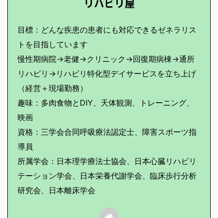
リハビリ屋
目標：どんな疾患の患者にも対応できるゼネラリス
トを目指しています
慢性期病院→老健→クリニック→回復期病棟→通所
リハビリ→リハビリ特化型デイサービスを立ち上げ
（経営＋現場勤務）
趣味：多肉食物とDIY、天体観測、トレーニング、
映画
資格：三学会合同呼吸療法認定士、障害スポーツ指
導員
所属学会：日本理学療法士協会、日本心臓リハビリ
テーション学会、日本栄養代謝学会、臨床歩行分析
研究会、日本離床学会