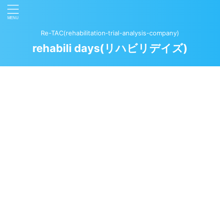
Re-TAC(rehabilitation‐trial-analysis-company)
rehabili days(リハビリデイズ)