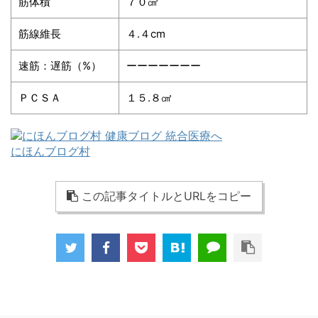
筋体積
７０㎤
筋線維長
４.４cm
速筋：遅筋（%）
ーーーーーーー
ＰＣＳＡ
１５.８㎠
にほんブログ村
この記事タイトルとURLをコピー