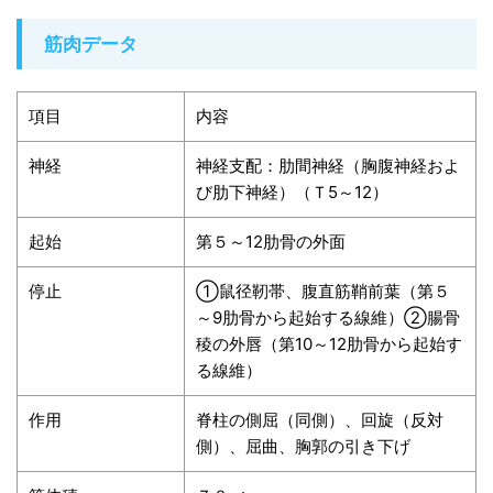
筋肉データ
項目
内容
神経
神経支配：肋間神経（胸腹神経およ
び肋下神経）（Ｔ5～12）
起始
第５～12肋骨の外面
停止
①鼠径靭帯、腹直筋鞘前葉（第５
～9肋骨から起始する線維）②腸骨
稜の外唇（第10～12肋骨から起始す
る線維）
作用
脊柱の側屈（同側）、回旋（反対
側）、屈曲、胸郭の引き下げ