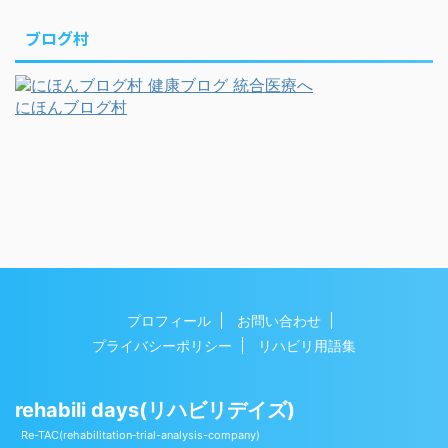
ブログ村
にほんブログ村
プロフィール
お問い合わせ
プライバシーポリシー
リハビリ用語集
rehabili days(リハビリデイズ)
Copyright© rehabili days(リハビリデイズ) , 2026 All
Re-TAC(rehabilitation‐trial-analysis-company)
Rights Reserved Powered by
AFFINGER5
.