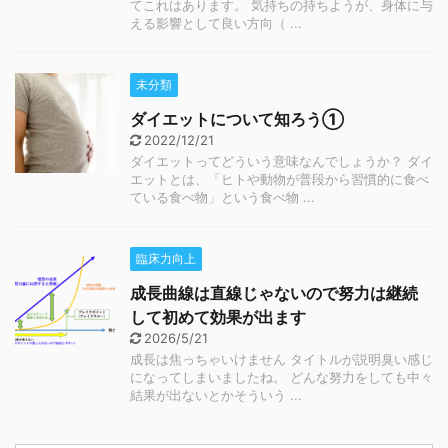
てこれはあります。 気持ちの持ちようが、身体に与
える影響として良い方向（ ...
未分類
ダイエットについて知ろう①
2022/12/21
ダイエットってどういう意味なんでしょうか？ ダイ
エットとは、「ヒトや動物が普段から習慣的に食べ
ている食べ物」という食べ物 ...
臨床力向上
成長曲線は直線じゃないので努力は継続
して初めて効果が出ます
2026/5/21
成長は焦っちゃいけません タイトルが説明臭い感じ
になってしまいましたね。 どんな努力をしても中々
結果が出ないとかそういう ...