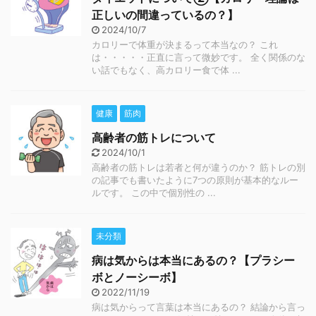
正しいの間違っているの？】
2024/10/7
カロリーで体重が決まるって本当なの？ これ
は・・・・・正直に言って微妙です。 全く関係のな
い話でもなく、高カロリー食で体 ...
健康
筋肉
高齢者の筋トレについて
2024/10/1
高齢者の筋トレは若者と何が違うのか？ 筋トレの別
の記事でも書いたように7つの原則が基本的なルー
ルです。 この中で個別性の ...
未分類
病は気からは本当にあるの？【プラシー
ボとノーシーボ】
2022/11/19
病は気からって言葉は本当にあるの？ 結論から言っ