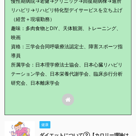
慢性期病院→老健→クリニック→回復期病棟→通所
リハビリ→リハビリ特化型デイサービスを立ち上げ
（経営＋現場勤務）
趣味：多肉食物とDIY、天体観測、トレーニング、
映画
資格：三学会合同呼吸療法認定士、障害スポーツ指
導員
所属学会：日本理学療法士協会、日本心臓リハビリ
テーション学会、日本栄養代謝学会、臨床歩行分析
研究会、日本離床学会
健康
ダイエットについて②【カロリー理論は