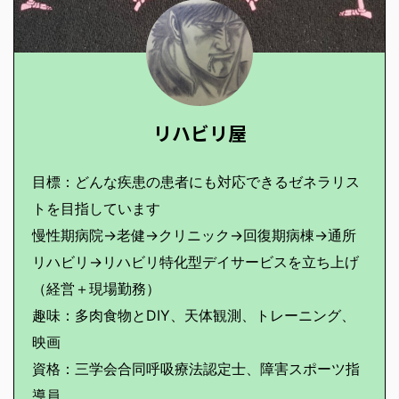
リハビリ屋
目標：どんな疾患の患者にも対応できるゼネラリス
トを目指しています
慢性期病院→老健→クリニック→回復期病棟→通所
リハビリ→リハビリ特化型デイサービスを立ち上げ
（経営＋現場勤務）
趣味：多肉食物とDIY、天体観測、トレーニング、
映画
資格：三学会合同呼吸療法認定士、障害スポーツ指
導員