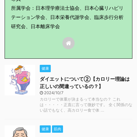
所属学会：日本理学療法士協会、日本心臓リハビリ
テーション学会、日本栄養代謝学会、臨床歩行分析
研究会、日本離床学会
健康
ダイエットについて②【カロリー理論は
正しいの間違っているの？】
2024/10/7
カロリーで体重が決まるって本当なの？ これ
は・・・・・正直に言って微妙です。 全く関係のな
い話でもなく、高カロリー食で体 ...
健康
筋肉