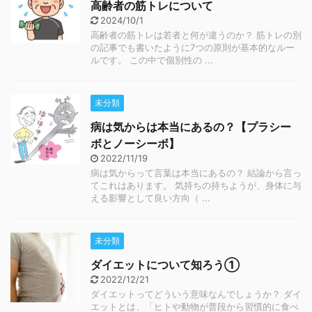
高齢者の筋トレについて
2024/10/1
高齢者の筋トレは若者と何が違うのか？ 筋トレの別
の記事でも書いたように7つの原則が基本的なルー
ルです。 この中で個別性の ...
未分類
病は気からは本当にあるの？【プラシー
ボとノーシーボ】
2022/11/19
病は気からって言葉は本当にあるの？ 結論から言っ
てこれはあります。 気持ちの持ちようが、身体に与
える影響として良い方向（ ...
未分類
ダイエットについて知ろう①
2022/12/21
ダイエットってどういう意味なんでしょうか？ ダイ
エットとは、「ヒトや動物が普段から習慣的に食べ