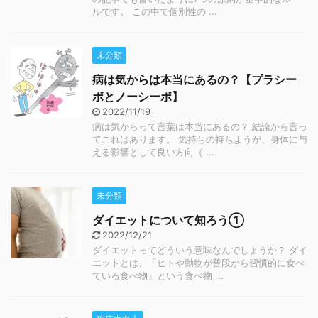
ルです。 この中で個別性の ...
未分類
病は気からは本当にあるの？【プラシー
ボとノーシーボ】
2022/11/19
病は気からって言葉は本当にあるの？ 結論から言っ
てこれはあります。 気持ちの持ちようが、身体に与
える影響として良い方向（ ...
未分類
ダイエットについて知ろう①
2022/12/21
ダイエットってどういう意味なんでしょうか？ ダイ
エットとは、「ヒトや動物が普段から習慣的に食べ
ている食べ物」という食べ物 ...