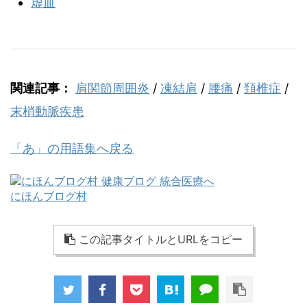
虚血
関連記事：
肩関節周囲炎
/
凍結肩
/
腰痛
/
頚椎症
/
末梢動脈疾患
「あ」の用語集へ戻る
にほんブログ村
この記事タイトルとURLをコピー