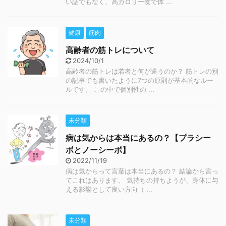
い話でもなく、高カロリー食で体 ...
健康
筋肉
高齢者の筋トレについて
2024/10/1
高齢者の筋トレは若者と何が違うのか？ 筋トレの別
の記事でも書いたように7つの原則が基本的なルー
ルです。 この中で個別性の ...
未分類
病は気からは本当にあるの？【プラシー
ボとノーシーボ】
2022/11/19
病は気からって言葉は本当にあるの？ 結論から言っ
てこれはあります。 気持ちの持ちようが、身体に与
える影響として良い方向（ ...
未分類