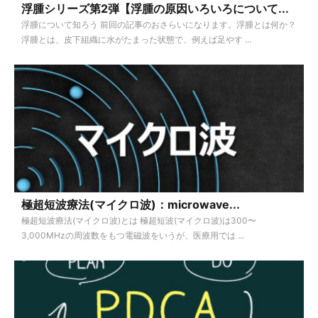
浮腫シリーズ第2弾【浮腫の原因いろいろについて...
浮腫について知ろう 前回の記事のおさらいになります。浮腫とは何か？
浮腫とは、皮下組織に水がたまった状態で、例えば足やす ...
極超短波療法(マイクロ波)：microwave...
極超短波療法(マイクロ波)とは 極超短波(マイクロ波)は300〜
3,000MHzの周波数をもつ電磁波をいうが、医療用では ...