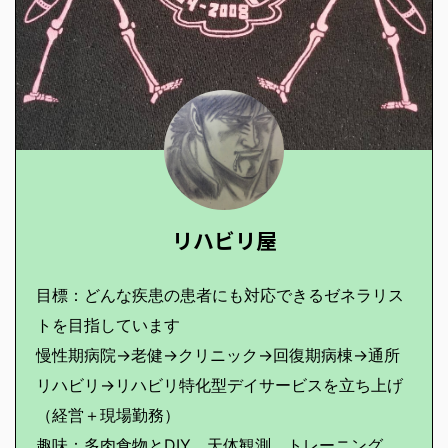
リハビリ屋
目標：どんな疾患の患者にも対応できるゼネラリス
トを目指しています
慢性期病院→老健→クリニック→回復期病棟→通所
リハビリ→リハビリ特化型デイサービスを立ち上げ
（経営＋現場勤務）
趣味：多肉食物とDIY、天体観測、トレーニング、