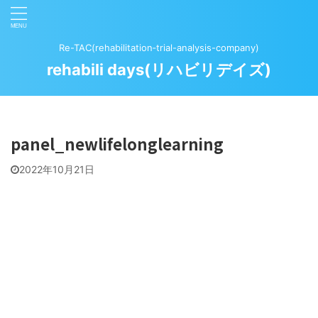
Re-TAC(rehabilitation‐trial-analysis-company)
rehabili days(リハビリデイズ)
panel_newlifelonglearning
2022年10月21日