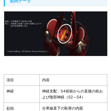
筋肉データ
項目
内容
神経
神経支配：S4前枝からの直接の枝お
よび陰部神経（S2～S4）
起始
分界線直下の恥骨の内面