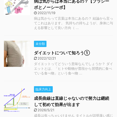
病は気からは本当にあるの？【プラシー
ボとノーシーボ】
2022/11/19
病は気からって言葉は本当にあるの？ 結論から言っ
てこれはあります。 気持ちの持ちようが、身体に与
える影響として良い方向（ ...
未分類
ダイエットについて知ろう①
2022/12/21
ダイエットってどういう意味なんでしょうか？ ダイ
エットとは、「ヒトや動物が普段から習慣的に食べ
ている食べ物」という食べ物 ...
臨床力向上
成長曲線は直線じゃないので努力は継続
して初めて効果が出ます
2026/5/21
成長は焦っちゃいけません タイトルが説明臭い感じ