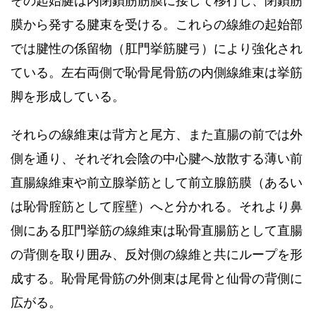
その起始腱は内閉鎖筋筋膜に接して移行し、閉鎖筋
膜から発する腱束を受ける。これらの線維の起始部
では腱性の係留物（肛門挙筋腱弓）により強化され
ている。左右両側で恥骨尾骨筋の内側線維束は挙筋
脚を形成している。
それらの線維束は背方と尾方、また直腸の前では外
側を通り、それぞれ会陰の中心腱へ放散する薄い前
直腸線維束や前立腺挙筋として前立腺筋膜（あるい
は恥骨腟筋として腟壁）へと分かれる。それより鼻
側にある肛門挙筋の線維束は恥骨直腸筋として直腸
の背側を取り囲み、反対側の線維と共にループを形
成する。恥骨尾骨筋の外側束は尾骨と仙骨の背側に
広がる。