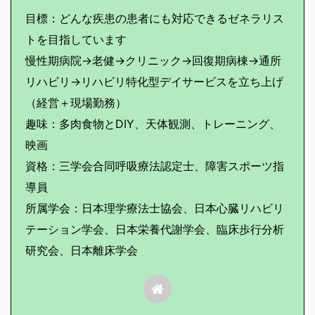
目標：どんな疾患の患者にも対応できるゼネラリス
トを目指しています
慢性期病院→老健→クリニック→回復期病棟→通所
リハビリ→リハビリ特化型デイサービスを立ち上げ
（経営＋現場勤務）
趣味：多肉食物とDIY、天体観測、トレーニング、
映画
資格：三学会合同呼吸療法認定士、障害スポーツ指
導員
所属学会：日本理学療法士協会、日本心臓リハビリ
テーション学会、日本栄養代謝学会、臨床歩行分析
研究会、日本離床学会