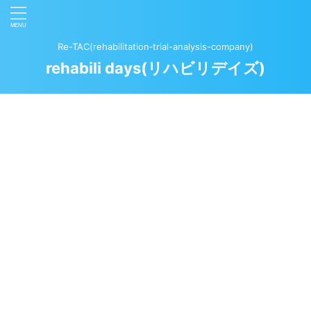
Re-TAC(rehabilitation‐trial-analysis-company)
rehabili days(リハビリデイズ)