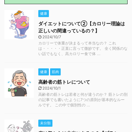
健康
ダイエットについて②【カロリー理論は
正しいの間違っているの？】
2024/10/7
カロリーで体重が決まるって本当なの？ これ
は・・・・・正直に言って微妙です。 全く関係のな
い話でもなく、高カロリー食で体 ...
健康
筋肉
高齢者の筋トレについて
2024/10/1
高齢者の筋トレは若者と何が違うのか？ 筋トレの別
の記事でも書いたように7つの原則が基本的なルー
ルです。 この中で個別性の ...
未分類