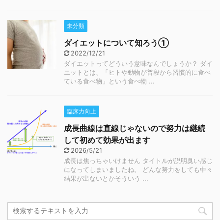
未分類
ダイエットについて知ろう①
2022/12/21
ダイエットってどういう意味なんでしょうか？ ダイ
エットとは、「ヒトや動物が普段から習慣的に食べ
ている食べ物」という食べ物 ...
臨床力向上
成長曲線は直線じゃないので努力は継続
して初めて効果が出ます
2026/5/21
成長は焦っちゃいけません タイトルが説明臭い感じ
になってしまいましたね。 どんな努力をしても中々
結果が出ないとかそういう ...