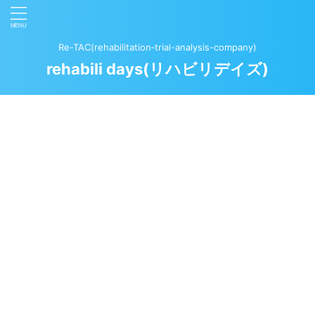
Re-TAC(rehabilitation‐trial-analysis-company)
rehabili days(リハビリデイズ)