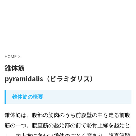
HOME
>
錐体筋
pyramidalis（ピラミダリス）
錐体筋の概要
錐体筋は、腹部の筋肉のうち前腹壁の中を走る前腹
筋の一つ。腹直筋の起始部の前で恥骨上縁を起始と
し、内上方に向かい錐体のごとく窄まり、腹直筋鞘