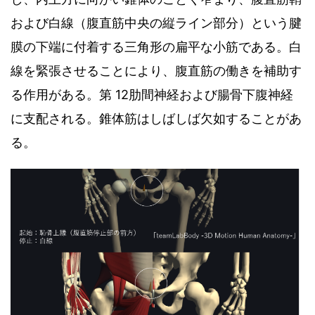
および白線（腹直筋中央の縦ライン部分）という腱
膜の下端に付着する三角形の扁平な小筋である。白
線を緊張させることにより、腹直筋の働きを補助す
る作用がある。第 12肋間神経および腸骨下腹神経
に支配される。錐体筋はしばしば欠如することがあ
る。