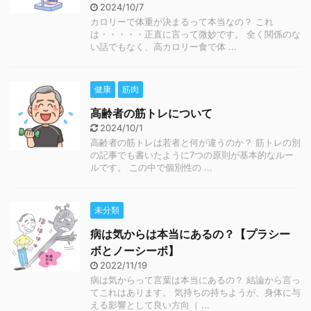
2024/10/7
カロリーで体重が決まるって本当なの？ これ
は・・・・・正直に言って微妙です。 全く関係のな
い話でもなく、高カロリー食で体 ...
健康
筋肉
高齢者の筋トレについて
2024/10/1
高齢者の筋トレは若者と何が違うのか？ 筋トレの別
の記事でも書いたように7つの原則が基本的なルー
ルです。 この中で個別性の ...
未分類
病は気からは本当にあるの？【プラシー
ボとノーシーボ】
2022/11/19
病は気からって言葉は本当にあるの？ 結論から言っ
てこれはあります。 気持ちの持ちようが、身体に与
える影響として良い方向（ ...