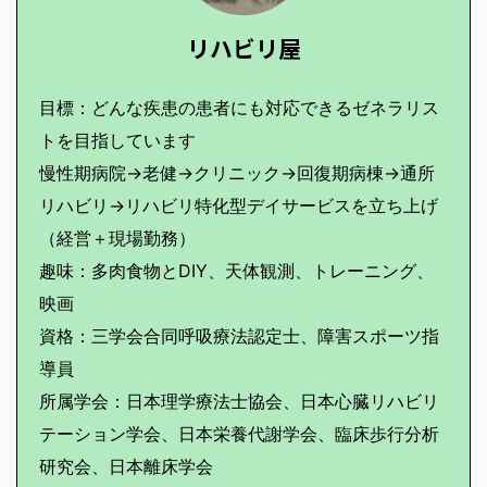
リハビリ屋
目標：どんな疾患の患者にも対応できるゼネラリス
トを目指しています
慢性期病院→老健→クリニック→回復期病棟→通所
リハビリ→リハビリ特化型デイサービスを立ち上げ
（経営＋現場勤務）
趣味：多肉食物とDIY、天体観測、トレーニング、
映画
資格：三学会合同呼吸療法認定士、障害スポーツ指
導員
所属学会：日本理学療法士協会、日本心臓リハビリ
テーション学会、日本栄養代謝学会、臨床歩行分析
研究会、日本離床学会