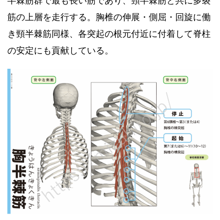
半棘筋群で最も長い筋であり、頸半棘筋と共に多裂
筋の上層を走行する。胸椎の伸展・側屈・回旋に働
き頸半棘筋同様、各突起の根元付近に付着して脊柱
の安定にも貢献している。