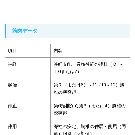
筋肉データ
項目
内容
神経
神経支配：脊髄神経の後枝（Ｃ1～
Ｔ6または7）
起始
第７（または6）～11（10～12）胸
椎の横突起
停止
第6頸椎から第3（または4）胸椎の
棘突起
作用
脊柱の安定、胸椎の伸展・側屈（同
側）回旋（反対側）