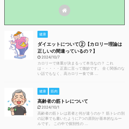
健康
ダイエットについて②【カロリー理論は
正しいの間違っているの？】
2024/10/7
カロリーで体重が決まるって本当なの？ これ
は・・・・・正直に言って微妙です。 全く関係のな
い話でもなく、高カロリー食で体 ...
健康
筋肉
高齢者の筋トレについて
2024/10/1
高齢者の筋トレは若者と何が違うのか？ 筋トレの別
の記事でも書いたように7つの原則が基本的なルー
ルです。 この中で個別性の ...