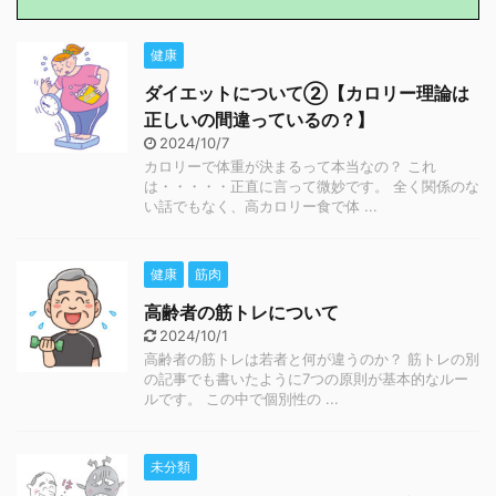
健康
ダイエットについて②【カロリー理論は
正しいの間違っているの？】
2024/10/7
カロリーで体重が決まるって本当なの？ これ
は・・・・・正直に言って微妙です。 全く関係のな
い話でもなく、高カロリー食で体 ...
健康
筋肉
高齢者の筋トレについて
2024/10/1
高齢者の筋トレは若者と何が違うのか？ 筋トレの別
の記事でも書いたように7つの原則が基本的なルー
ルです。 この中で個別性の ...
未分類