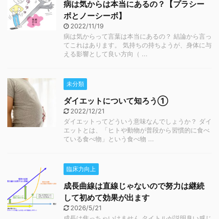
病は気からは本当にあるの？【プラシー
ボとノーシーボ】
2022/11/19
病は気からって言葉は本当にあるの？ 結論から言っ
てこれはあります。 気持ちの持ちようが、身体に与
える影響として良い方向（ ...
未分類
ダイエットについて知ろう①
2022/12/21
ダイエットってどういう意味なんでしょうか？ ダイ
エットとは、「ヒトや動物が普段から習慣的に食べ
ている食べ物」という食べ物 ...
臨床力向上
成長曲線は直線じゃないので努力は継続
して初めて効果が出ます
2026/5/21
成長は焦っちゃいけません タイトルが説明臭い感じ