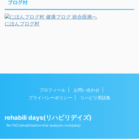
ブログ村
にほんブログ村
プロフィール
お問い合わせ
プライバシーポリシー
リハビリ用語集
rehabili days(リハビリデイズ)
Copyright© rehabili days(リハビリデイズ) , 2026 All
Re-TAC(rehabilitation‐trial-analysis-company)
Rights Reserved Powered by
AFFINGER5
.