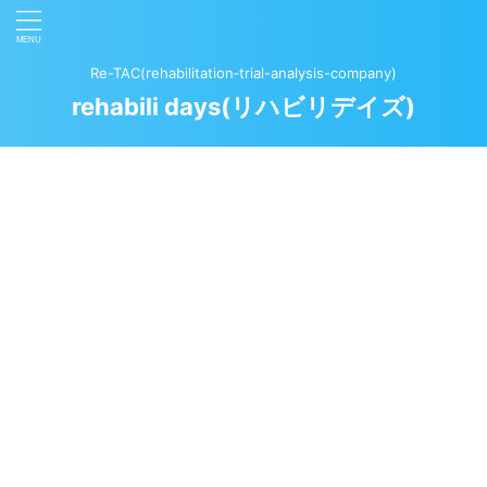
Re-TAC(rehabilitation‐trial-analysis-company)
rehabili days(リハビリデイズ)