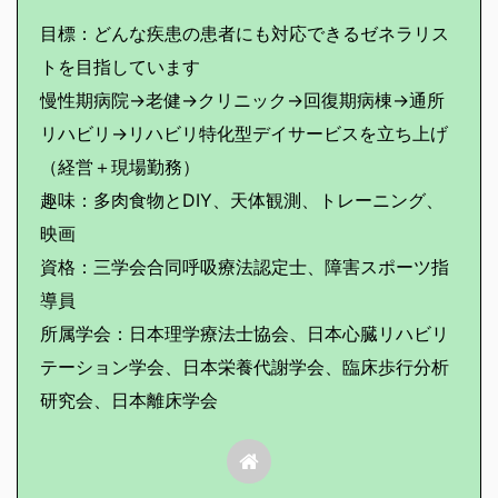
目標：どんな疾患の患者にも対応できるゼネラリス
トを目指しています
慢性期病院→老健→クリニック→回復期病棟→通所
リハビリ→リハビリ特化型デイサービスを立ち上げ
（経営＋現場勤務）
趣味：多肉食物とDIY、天体観測、トレーニング、
映画
資格：三学会合同呼吸療法認定士、障害スポーツ指
導員
所属学会：日本理学療法士協会、日本心臓リハビリ
テーション学会、日本栄養代謝学会、臨床歩行分析
研究会、日本離床学会