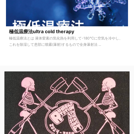
極低温療法ultra cold therapy
極低温療法とは 液体窒素の気化熱を利用して-180℃に空気を冷やし、
これを除湿して患部に噴霧(瀑射)するもので全身瀑射法 ...