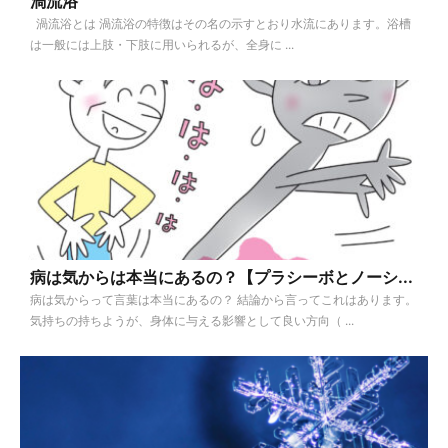
渦流浴
渦流浴とは 渦流浴の特徴はその名の示すとおり水流にあります。浴槽
は一般には上肢・下肢に用いられるが、全身に ...
病は気からは本当にあるの？【プラシーボとノーシ...
病は気からって言葉は本当にあるの？ 結論から言ってこれはあります。
気持ちの持ちようが、身体に与える影響として良い方向（ ...