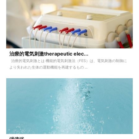
治療的電気刺激therapeutic elec...
治療的電気刺激とは 機能的電気刺激法（FES）は、電気刺激の制御に
より失われた生体の運動機能を再建するもの ...