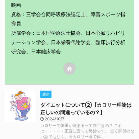
映画
資格：三学会合同呼吸療法認定士、障害スポーツ指
導員
所属学会：日本理学療法士協会、日本心臓リハビリ
テーション学会、日本栄養代謝学会、臨床歩行分析
研究会、日本離床学会
健康
ダイエットについて②【カロリー理論は
正しいの間違っているの？】
2024/10/7
カロリーで体重が決まるって本当なの？ これ
は・・・・・正直に言って微妙です。 全く関係のな
い話でもなく、高カロリー食で体 ...