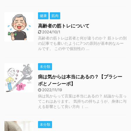
健康
筋肉
高齢者の筋トレについて
2024/10/1
高齢者の筋トレは若者と何が違うのか？ 筋トレの別
の記事でも書いたように7つの原則が基本的なルー
ルです。 この中で個別性の ...
未分類
病は気からは本当にあるの？【プラシー
ボとノーシーボ】
2022/11/19
病は気からって言葉は本当にあるの？ 結論から言っ
てこれはあります。 気持ちの持ちようが、身体に与
える影響として良い方向（ ...
未分類