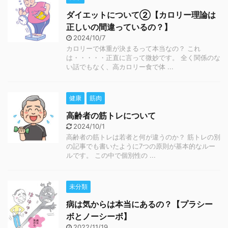
ダイエットについて②【カロリー理論は
正しいの間違っているの？】
2024/10/7
カロリーで体重が決まるって本当なの？ これ
は・・・・・正直に言って微妙です。 全く関係のな
い話でもなく、高カロリー食で体 ...
健康
筋肉
高齢者の筋トレについて
2024/10/1
高齢者の筋トレは若者と何が違うのか？ 筋トレの別
の記事でも書いたように7つの原則が基本的なルー
ルです。 この中で個別性の ...
未分類
病は気からは本当にあるの？【プラシー
ボとノーシーボ】
2022/11/19