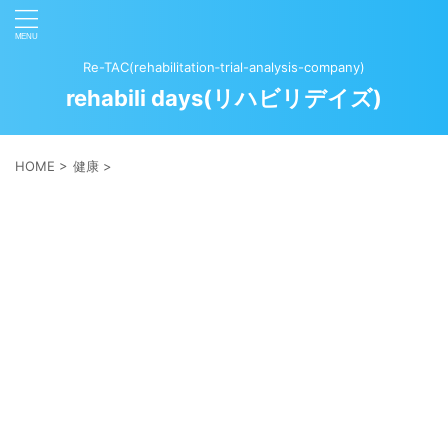
Re-TAC(rehabilitation‐trial-analysis-company)
rehabili days(リハビリデイズ)
HOME
>
健康
>