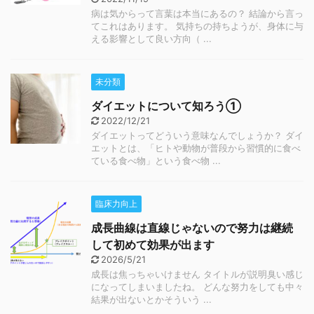
病は気からって言葉は本当にあるの？ 結論から言っ
てこれはあります。 気持ちの持ちようが、身体に与
える影響として良い方向（ ...
未分類
ダイエットについて知ろう①
2022/12/21
ダイエットってどういう意味なんでしょうか？ ダイ
エットとは、「ヒトや動物が普段から習慣的に食べ
ている食べ物」という食べ物 ...
臨床力向上
成長曲線は直線じゃないので努力は継続
して初めて効果が出ます
2026/5/21
成長は焦っちゃいけません タイトルが説明臭い感じ
になってしまいましたね。 どんな努力をしても中々
結果が出ないとかそういう ...