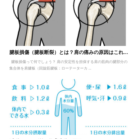
腱板損傷（腱板断裂）とは？肩の痛みの原因はこれ...
腱板損傷って何でしょう？ 肩の安定性を担保する肩の筋肉の腱部分の
集合体を肩腱板（回旋筋腱板：ローテーターカ ...