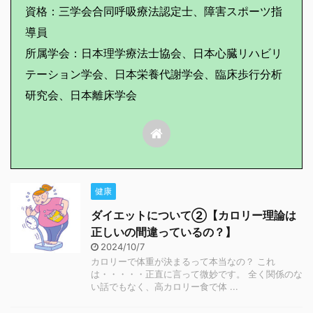
資格：三学会合同呼吸療法認定士、障害スポーツ指
導員
所属学会：日本理学療法士協会、日本心臓リハビリ
テーション学会、日本栄養代謝学会、臨床歩行分析
研究会、日本離床学会
健康
ダイエットについて②【カロリー理論は
正しいの間違っているの？】
2024/10/7
カロリーで体重が決まるって本当なの？ これ
は・・・・・正直に言って微妙です。 全く関係のな
い話でもなく、高カロリー食で体 ...