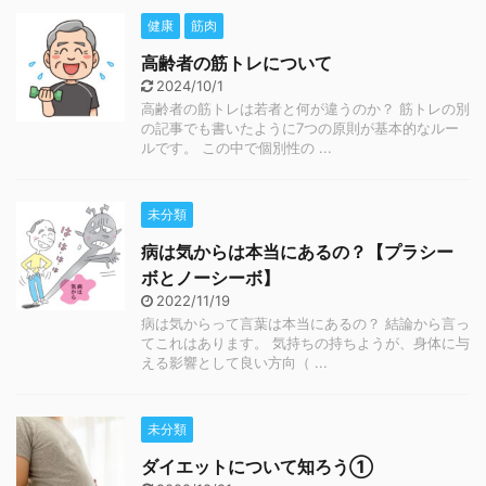
健康
筋肉
高齢者の筋トレについて
2024/10/1
高齢者の筋トレは若者と何が違うのか？ 筋トレの別
の記事でも書いたように7つの原則が基本的なルー
ルです。 この中で個別性の ...
未分類
病は気からは本当にあるの？【プラシー
ボとノーシーボ】
2022/11/19
病は気からって言葉は本当にあるの？ 結論から言っ
てこれはあります。 気持ちの持ちようが、身体に与
える影響として良い方向（ ...
未分類
ダイエットについて知ろう①