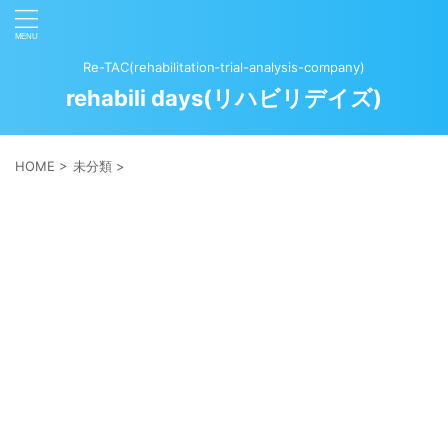
Re-TAC(rehabilitation‐trial-analysis-company)
rehabili days(リハビリデイズ)
HOME
>
未分類
>