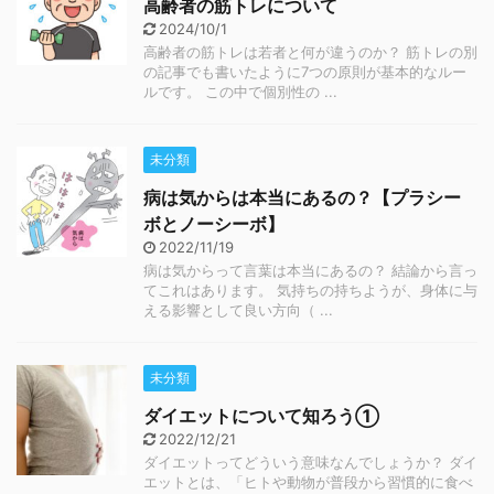
高齢者の筋トレについて
2024/10/1
高齢者の筋トレは若者と何が違うのか？ 筋トレの別
の記事でも書いたように7つの原則が基本的なルー
ルです。 この中で個別性の ...
未分類
病は気からは本当にあるの？【プラシー
ボとノーシーボ】
2022/11/19
病は気からって言葉は本当にあるの？ 結論から言っ
てこれはあります。 気持ちの持ちようが、身体に与
える影響として良い方向（ ...
未分類
ダイエットについて知ろう①
2022/12/21
ダイエットってどういう意味なんでしょうか？ ダイ
エットとは、「ヒトや動物が普段から習慣的に食べ