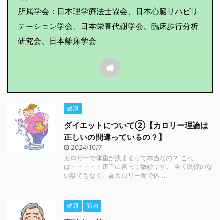
所属学会：日本理学療法士協会、日本心臓リハビリ
テーション学会、日本栄養代謝学会、臨床歩行分析
研究会、日本離床学会
健康
ダイエットについて②【カロリー理論は
正しいの間違っているの？】
2024/10/7
カロリーで体重が決まるって本当なの？ これ
は・・・・・正直に言って微妙です。 全く関係のな
い話でもなく、高カロリー食で体 ...
健康
筋肉