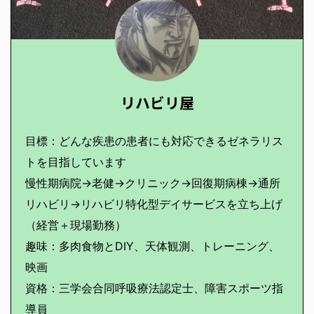
リハビリ屋
目標：どんな疾患の患者にも対応できるゼネラリス
トを目指しています
慢性期病院→老健→クリニック→回復期病棟→通所
リハビリ→リハビリ特化型デイサービスを立ち上げ
（経営＋現場勤務）
趣味：多肉食物とDIY、天体観測、トレーニング、
映画
資格：三学会合同呼吸療法認定士、障害スポーツ指
導員