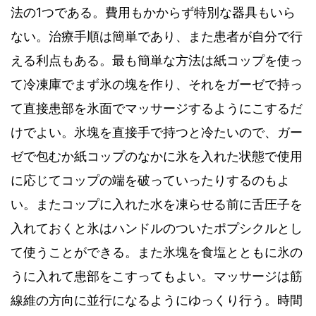
法の
1
つである。費用もかからず特別な器具もいら
ない。治療手順は簡単であり、また患者が自分で行
える利点もある
。
最も簡単な方法は紙コップを使っ
て冷凍庫でまず氷の塊を作り、それをガーゼで持っ
て直接患部を氷面でマッサージするようにこするだ
けでよい。氷塊を直接手で持つと冷たいので
、
ガー
ゼで包むか紙コップのなかに氷を入れた状態で使用
に応じてコップの端を破っていったりするのもよ
い。またコップに入れた水を凍らせる前に舌圧子を
入れておくと氷はハンドルのついたポプシクルとし
て使うことができる
。
また氷塊を食塩とともに氷の
うに入れて患部をこすってもよい。マッサージは筋
線維の方向に並行になるようにゆっくり行う
。
時間