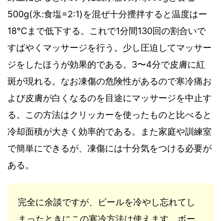
500g(
氷
:
食塩
=2:1)
を混ぜ十分攪拌すると温度はー
18℃
まで低下する。これで
1
分間
130
回の割合いで
すばやくマッサージを行う
。
少し圧迫してマッサー
ジをしたほうが効果的である。
3
〜
4
分で皮膚に紅
斑が現れる。なお凍傷の危険性があるので寒冷痛お
よび皮膚が白くなるのを目途にマッサージを中止す
る
。
この方法はクリッカーを使ったものと比べると
冷却面積が大きく効率的である。また家庭や訓練室
で簡単にできるが
、
凍傷には十分気をつける必要が
ある。
完全に余談ですが、ビールを冷やし忘れてし
まったときにこの寒冷方法は使えます。ボー