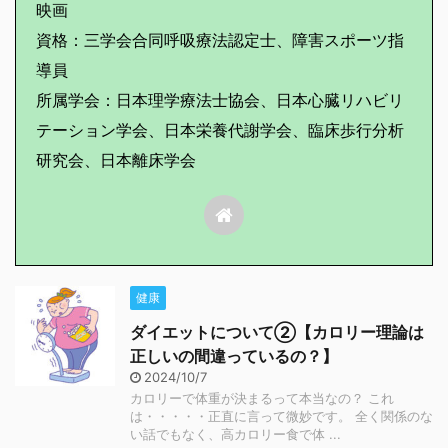
映画
資格：三学会合同呼吸療法認定士、障害スポーツ指
導員
所属学会：日本理学療法士協会、日本心臓リハビリ
テーション学会、日本栄養代謝学会、臨床歩行分析
研究会、日本離床学会
健康
ダイエットについて②【カロリー理論は
正しいの間違っているの？】
2024/10/7
カロリーで体重が決まるって本当なの？ これ
は・・・・・正直に言って微妙です。 全く関係のな
い話でもなく、高カロリー食で体 ...