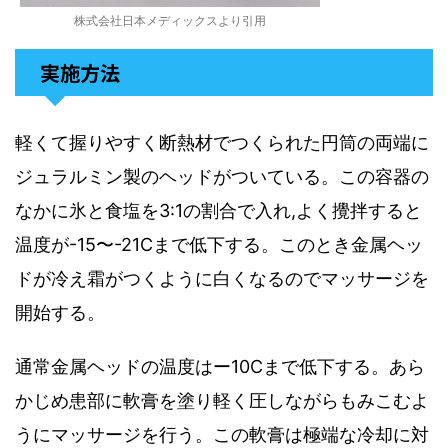
株式会社日本メディックスより引用
実施方法
軽くて握りやすく断熱材でつくられた円筒の両端に
ジュラルミン製のヘッドがついている
。
この容器の
なかに氷と食塩を
3:1
の割合で入れ
,
よく攪拌すると
温度が
-15
〜
-21C
まで低下する
。
このとき金属ヘッ
ドが冷え霜がつくように白くなるのでマッサージを
開始する。
通常金属ヘッドの温度はー
10C
まで低下する。あら
かじめ患部に軟膏を塗り軽く圧しながらもみこむよ
うにマッサージを行う。この軟膏は極端な冷却に対