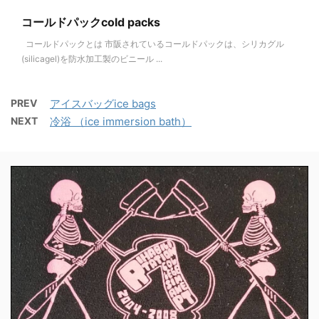
コールドパックcold packs
コールドパックとは 市阪されているコールドパックは、シリカグル
(silicagel)を防水加工製のビニール ...
PREV
アイスバッグice bags
NEXT
冷浴 （ice immersion bath）