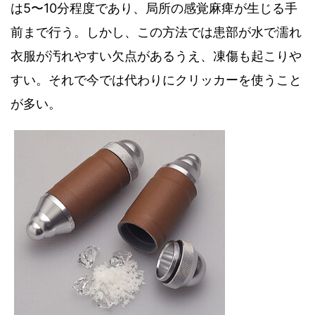
は
5
〜
10
分程度であり
、
局所の感覚麻痺が生じる手
前まで行う。しかし
、
この方法では患部が水で濡れ
衣服が汚れやすい欠点があるうえ
、
凍傷も起こりや
すい。それで今では代わりにクリッカーを使うこと
が多い。