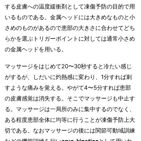
する皮膚への温度緩衝剤として凍傷予防の目的で用
いるものである
。
金属ヘッドには大きめなものと小
さめのものがあるので患部の大きさに合わせてどち
らかを選ぶトリガーポイントに対しては通常小さめ
の金属ヘッドを用いる。
マッサージをはじめて
20
〜
30
秒すると冷たい感じ
がするが、しだいに灼熱感に変わり、
1
分すれば刺
すような痛みを覚える。やがて
4
〜
5
分すれば患部
の皮膚感覚は消失する。そこでマッサージも中止す
る。マッサージは一局所のみに集中するのでなく、
ある程度患部全体に均等に行うことが凍傷予防上大
切である。なおマッサージの後には関節可動域訓練