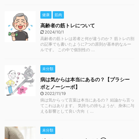
健康
筋肉
高齢者の筋トレについて
2024/10/1
高齢者の筋トレは若者と何が違うのか？ 筋トレの別
の記事でも書いたように7つの原則が基本的なルー
ルです。 この中で個別性の ...
未分類
病は気からは本当にあるの？【プラシー
ボとノーシーボ】
2022/11/19
病は気からって言葉は本当にあるの？ 結論から言っ
てこれはあります。 気持ちの持ちようが、身体に与
える影響として良い方向（ ...
未分類