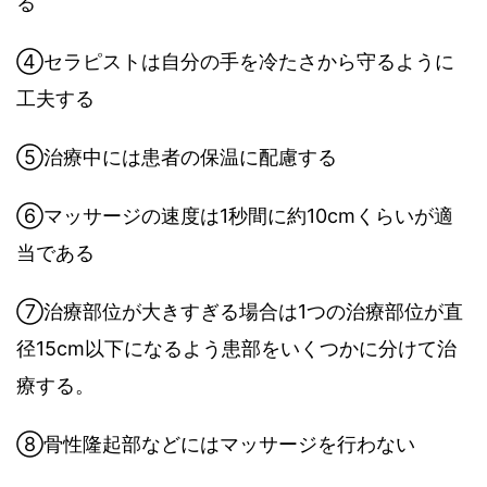
る
④
セラピストは自分の手を冷たさから守るように
工夫する
⑤
治療中には患者の保温に配慮する
⑥
マッサージの速度は
1
秒間に約
10cm
くらいが適
当である
⑦
治療部位が大きすぎる場合は
1
つの治療部位が直
径
15cm
以下になるよう患部をいくつかに分けて治
療する。
⑧
骨性隆起部などにはマッサージを行わない