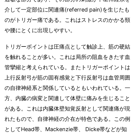
介して一定部位に関連痛
(referred pain)
を生じたも
のがトリガー痛である。これはストレスのかかる頸
や腰にとくに出現しやすい。
トリガーボイントは圧痛点として触診上
、
筋の硬結
を触れることが多い。これは局所の阻血をきたす血
管攣縮と考えられている
。
またトリガーポイントは
上行反射弓が筋の固有感覚と下行反射弓は血管周囲
の自律神経系と関係しているともいわれている
。
一
方
、
内臓の病変と関連して体壁に痛みを生じること
がある
。
これは内臓体壁知覚反射として関連痛が現
れたもので
、
自律神経の介在が特色である
。
この例
として
Head
帯、
Mackenzie
帯、
Dicke
帯などが知