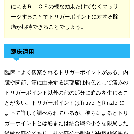
によるＲＩＣＥの様な効果だけでなくマッサ
ージすることでトリガーポイントに対する除
痛が期待できることでしょう。
臨床適用
臨床上よく観察されるトリガーポイントがある。内
臓や関節
、
筋に由来する深部痛は特色として痛みの
トリガーポイント以外の他の部分に痛みを生じるこ
とが多い
。
トリガーポイントは
Travell
と
Rinzler
に
よって詳しく調べられているが
、
彼らによるとトリ
ガーポイントとは筋または結合織の小さな限局した
過敏な部分であり
、
その部分の刺激が中枢神経系を