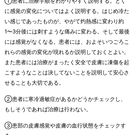
①
患者に治療手順をわかりやすく説明する
。
とく
に感覚の変化についてはよく説明する
。
はじめ冷た
い感じであったものが
、
やがて灼熱感に変わり約
1
〜
3
分後には刺すような痛みに変わる。そして最後
には感覚がなくなる。患者には
、
およそいつごろこ
れらの感覚の変化が現れるか説明しておくとよい
。
また患者には治療がまったく安全で皮膚に凍傷を起
こすようなことは決してないことを説明して安心さ
せることも大切である。
②
患者に寒冷過敏症があるかどうかチェックし
、
もしそうであれば治療は行わない。
③
患部の皮膚感覚や皮膚の血行状態をチェックす