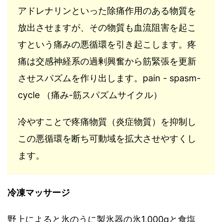
アドレナリンといった除痛作用のある物質を
放出させますが、その物質も血流阻害を起こ
すという痛みの悪循環を引き起こします。疼
痛は交感神経系の過剰興奮から筋緊張を更新
させスパズムを作り出します。pain - spasm-
cycle （痛み-筋スパズムサイクル）
冷やすことで疼痛物質（炎症物質）を抑制し
この悪循環を断ち可動域を拡大させやすくし
ます。
冷凍マッサージ
野上によると氷のうに製氷器の氷
1,000g
と食塩