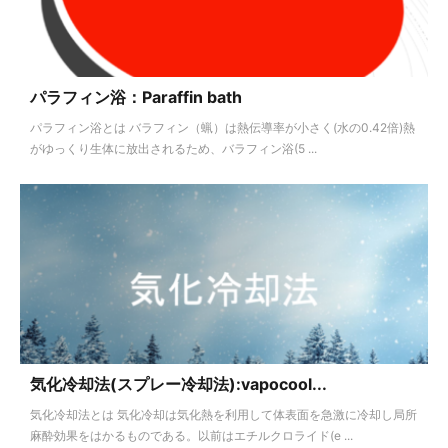
パラフィン浴：Paraffin bath
パラフィン浴とは バラフィン（蝋）は熱伝導率が小さく(水の0.42倍)熱
がゆっくり生体に放出されるため、バラフィン浴(5 ...
気化冷却法(スプレー冷却法):vapocool...
気化冷却法とは 気化冷却は気化熱を利用して体表面を急激に冷却し局所
麻酔効果をはかるものである。以前はエチルクロライド(e ...