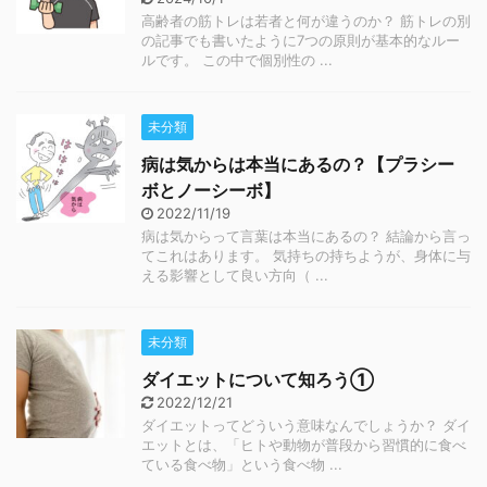
高齢者の筋トレは若者と何が違うのか？ 筋トレの別
の記事でも書いたように7つの原則が基本的なルー
ルです。 この中で個別性の ...
未分類
病は気からは本当にあるの？【プラシー
ボとノーシーボ】
2022/11/19
病は気からって言葉は本当にあるの？ 結論から言っ
てこれはあります。 気持ちの持ちようが、身体に与
える影響として良い方向（ ...
未分類
ダイエットについて知ろう①
2022/12/21
ダイエットってどういう意味なんでしょうか？ ダイ
エットとは、「ヒトや動物が普段から習慣的に食べ
ている食べ物」という食べ物 ...