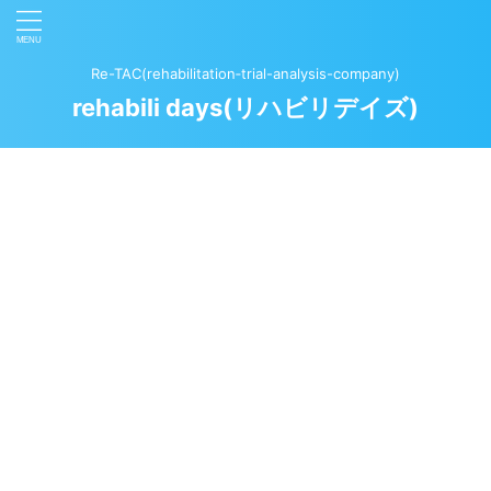
Re-TAC(rehabilitation‐trial-analysis-company)
rehabili days(リハビリデイズ)