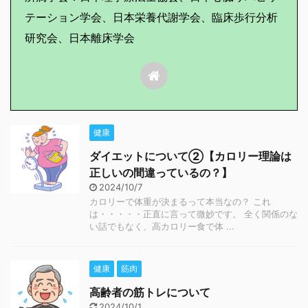
テーション学会、日本栄養代謝学会、臨床歩行分析
研究会、日本離床学会
健康
ダイエットについて②【カロリー理論は
正しいの間違っているの？】
2024/10/7
カロリーで体重が決まるって本当なの？ これ
は・・・・・正直に言って微妙です。 全く関係のな
い話でもなく、高カロリー食で体 ...
健康
筋肉
高齢者の筋トレについて
2024/10/1