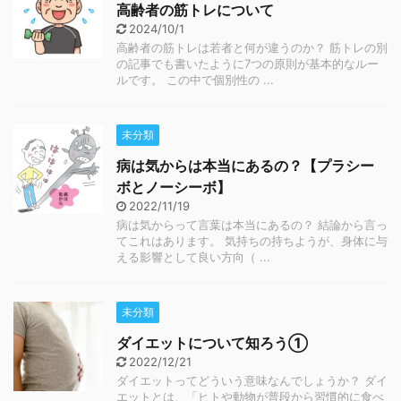
高齢者の筋トレについて
2024/10/1
高齢者の筋トレは若者と何が違うのか？ 筋トレの別
の記事でも書いたように7つの原則が基本的なルー
ルです。 この中で個別性の ...
未分類
病は気からは本当にあるの？【プラシー
ボとノーシーボ】
2022/11/19
病は気からって言葉は本当にあるの？ 結論から言っ
てこれはあります。 気持ちの持ちようが、身体に与
える影響として良い方向（ ...
未分類
ダイエットについて知ろう①
2022/12/21
ダイエットってどういう意味なんでしょうか？ ダイ
エットとは、「ヒトや動物が普段から習慣的に食べ