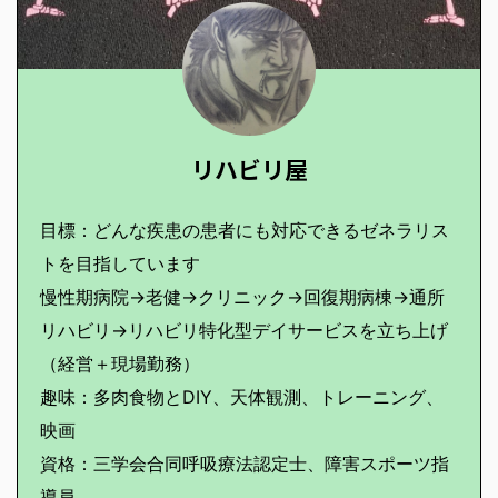
リハビリ屋
目標：どんな疾患の患者にも対応できるゼネラリス
トを目指しています
慢性期病院→老健→クリニック→回復期病棟→通所
リハビリ→リハビリ特化型デイサービスを立ち上げ
（経営＋現場勤務）
趣味：多肉食物とDIY、天体観測、トレーニング、
映画
資格：三学会合同呼吸療法認定士、障害スポーツ指
導員