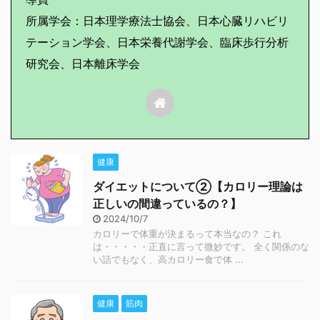
所属学会：日本理学療法士協会、日本心臓リハビリ
テーション学会、日本栄養代謝学会、臨床歩行分析
研究会、日本離床学会
健康
ダイエットについて②【カロリー理論は
正しいの間違っているの？】
2024/10/7
カロリーで体重が決まるって本当なの？ これ
は・・・・・正直に言って微妙です。 全く関係のな
い話でもなく、高カロリー食で体 ...
健康
筋肉