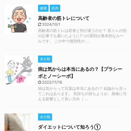
健康
筋肉
高齢者の筋トレについて
2024/10/1
高齢者の筋トレは若者と何が違うのか？ 筋トレの別
の記事でも書いたように7つの原則が基本的なルー
ルです。 この中で個別性の ...
未分類
病は気からは本当にあるの？【プラシー
ボとノーシーボ】
2022/11/19
病は気からって言葉は本当にあるの？ 結論から言っ
てこれはあります。 気持ちの持ちようが、身体に与
える影響として良い方向（ ...
未分類
ダイエットについて知ろう①