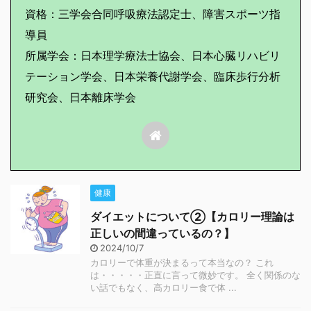
資格：三学会合同呼吸療法認定士、障害スポーツ指
導員
所属学会：日本理学療法士協会、日本心臓リハビリ
テーション学会、日本栄養代謝学会、臨床歩行分析
研究会、日本離床学会
健康
ダイエットについて②【カロリー理論は
正しいの間違っているの？】
2024/10/7
カロリーで体重が決まるって本当なの？ これ
は・・・・・正直に言って微妙です。 全く関係のな
い話でもなく、高カロリー食で体 ...