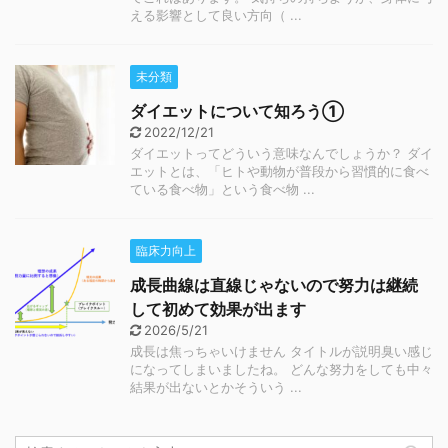
える影響として良い方向（ ...
未分類
ダイエットについて知ろう①
2022/12/21
ダイエットってどういう意味なんでしょうか？ ダイ
エットとは、「ヒトや動物が普段から習慣的に食べ
ている食べ物」という食べ物 ...
臨床力向上
成長曲線は直線じゃないので努力は継続
して初めて効果が出ます
2026/5/21
成長は焦っちゃいけません タイトルが説明臭い感じ
になってしまいましたね。 どんな努力をしても中々
結果が出ないとかそういう ...