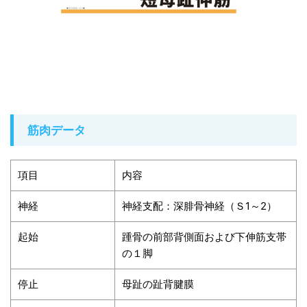
筋肉データ
項目
内容
神経
神経支配：深腓骨神経（Ｓ1～2）
起始
踵骨の前部背側面および下伸筋支帯
の１脚
停止
母趾の趾背腱膜