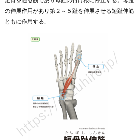
足背を通る筋であり母趾の付け根に停止する。母趾
の伸展作用があり第２～５趾を伸展させる短趾伸筋
ともに作用する。