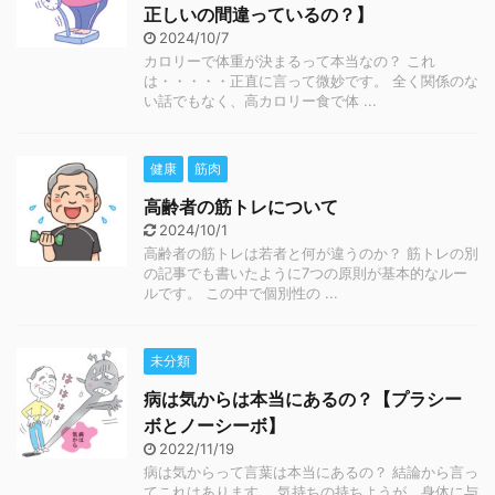
正しいの間違っているの？】
2024/10/7
カロリーで体重が決まるって本当なの？ これ
は・・・・・正直に言って微妙です。 全く関係のな
い話でもなく、高カロリー食で体 ...
健康
筋肉
高齢者の筋トレについて
2024/10/1
高齢者の筋トレは若者と何が違うのか？ 筋トレの別
の記事でも書いたように7つの原則が基本的なルー
ルです。 この中で個別性の ...
未分類
病は気からは本当にあるの？【プラシー
ボとノーシーボ】
2022/11/19
病は気からって言葉は本当にあるの？ 結論から言っ
てこれはあります。 気持ちの持ちようが、身体に与