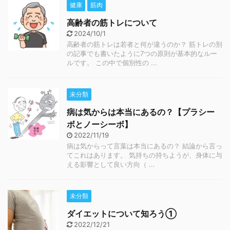
健康
筋肉
高齢者の筋トレについて
2024/10/1
高齢者の筋トレは若者と何が違うのか？ 筋トレの別
の記事でも書いたように7つの原則が基本的なルー
ルです。 この中で個別性の ...
未分類
病は気からは本当にあるの？【プラシー
ボとノーシーボ】
2022/11/19
病は気からって言葉は本当にあるの？ 結論から言っ
てこれはあります。 気持ちの持ちようが、身体に与
える影響として良い方向（ ...
未分類
ダイエットについて知ろう①
2022/12/21