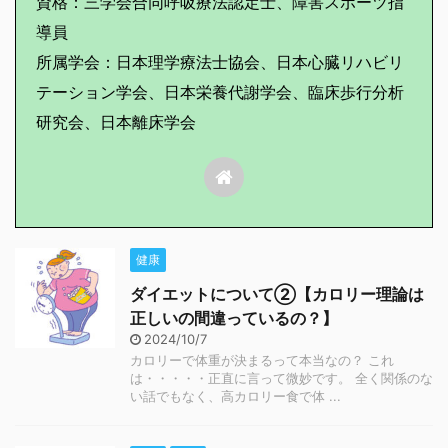
資格：三学会合同呼吸療法認定士、障害スポーツ指
導員
所属学会：日本理学療法士協会、日本心臓リハビリ
テーション学会、日本栄養代謝学会、臨床歩行分析
研究会、日本離床学会
健康
ダイエットについて②【カロリー理論は
正しいの間違っているの？】
2024/10/7
カロリーで体重が決まるって本当なの？ これ
は・・・・・正直に言って微妙です。 全く関係のな
い話でもなく、高カロリー食で体 ...