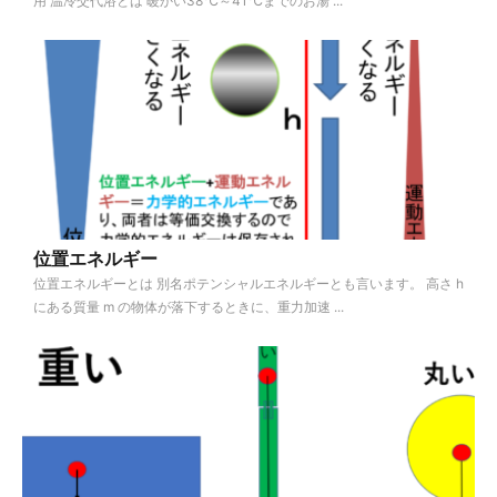
用 温冷交代浴とは 暖かい38℃～41℃までのお湯 ...
位置エネルギー
位置エネルギーとは 別名ポテンシャルエネルギーとも言います。 高さ h
にある質量 m の物体が落下するときに、重力加速 ...