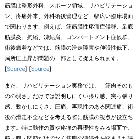
筋膜は整形外科、スポーツ領域、リハビリテーショ
ン、疼痛外来、外科術後管理など、幅広い臨床場面
で関わります。例えば、筋筋膜性疼痛症候群、足底
筋膜炎、拘縮、凍結肩、コンパートメント症候群、
術後癒着などでは、筋膜の滑走障害や伸張性低下、
局所圧上昇が問題の一部として捉えられます。
[
Source
] [
Source
]
また、リハビリテーション実務では、「筋肉そのも
のの弱さ」だけでは説明しにくい張り感、突っ張り
感、動かしにくさ、圧痛、再現性のある関連痛、術
後の滑走不全などを考える際に筋膜の視点が役立ち
ます。特に動作の質や疼痛の再現性をみる場面で、
筋・腱・関節だけでなく筋膜の連続性を踏まえた評