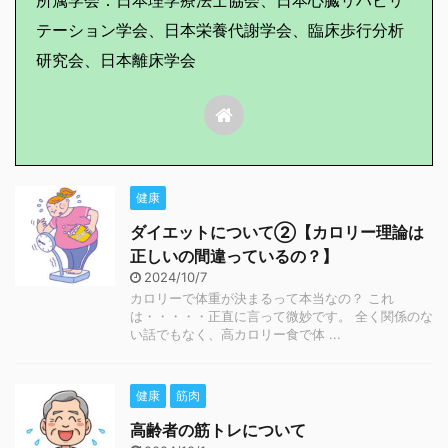
所属学会：日本理学療法士協会、日本心臓リハビリ
テーション学会、日本栄養代謝学会、臨床歩行分析
研究会、日本離床学会
健康
ダイエットについて②【カロリー理論は
正しいの間違っているの？】
2024/10/7
カロリーで体重が決まるって本当なの？ これ
は・・・・・正直に言って微妙です。 全く関係のな
い話でもなく、高カロリー食で体 ...
健康
筋肉
高齢者の筋トレについて