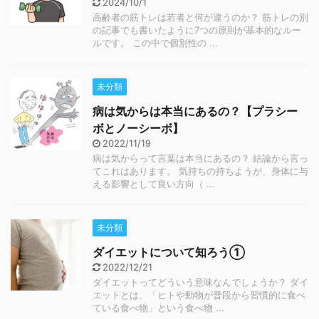
2024/10/1
高齢者の筋トレは若者と何が違うのか？ 筋トレの別
の記事でも書いたように7つの原則が基本的なルー
ルです。 この中で個別性の ...
未分類
病は気からは本当にあるの？【プラシー
ボとノーシーボ】
2022/11/19
病は気からって言葉は本当にあるの？ 結論から言っ
てこれはあります。 気持ちの持ちようが、身体に与
える影響として良い方向（ ...
未分類
ダイエットについて知ろう①
2022/12/21
ダイエットってどういう意味なんでしょうか？ ダイ
エットとは、「ヒトや動物が普段から習慣的に食べ
ている食べ物」という食べ物 ...