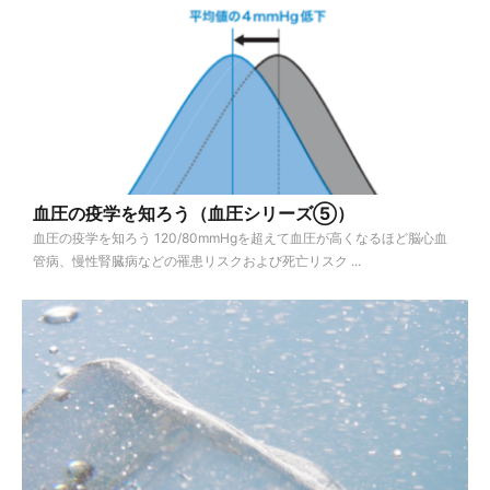
血圧の疫学を知ろう（血圧シリーズ⑤）
血圧の疫学を知ろう 120/80mmHgを超えて血圧が高くなるほど脳心血
管病、慢性腎臓病などの罹患リスクおよび死亡リスク ...