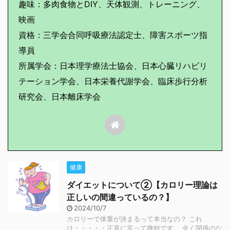
趣味：多肉食物とDIY、天体観測、トレーニング、
映画
資格：三学会合同呼吸療法認定士、障害スポーツ指
導員
所属学会：日本理学療法士協会、日本心臓リハビリ
テーション学会、日本栄養代謝学会、臨床歩行分析
研究会、日本離床学会
健康
ダイエットについて②【カロリー理論は
正しいの間違っているの？】
2024/10/7
カロリーで体重が決まるって本当なの？ これ
は・・・・・正直に言って微妙です。 全く関係のな