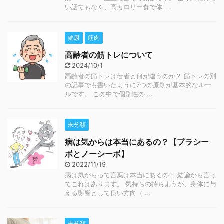
い話でもなく、高カロリー食で体 ...
健康
筋肉
高齢者の筋トレについて
2024/10/1
高齢者の筋トレは若者と何が違うのか？ 筋トレの別
の記事でも書いたように7つの原則が基本的なルー
ルです。 この中で個別性の ...
未分類
病は気からは本当にあるの？【プラシー
ボとノーシーボ】
2022/11/19
病は気からって言葉は本当にあるの？ 結論から言っ
てこれはあります。 気持ちの持ちようが、身体に与
える影響として良い方向（ ...
未分類