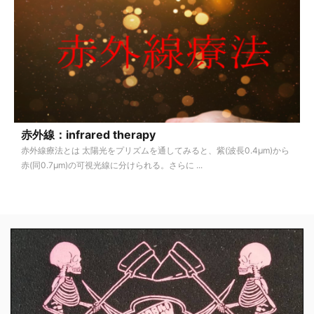
赤外線：infrared therapy
赤外線療法とは 太陽光をプリズムを通してみると、紫(波長0.4μm)から
赤(同0.7μm)の可視光線に分けられる。さらに ...