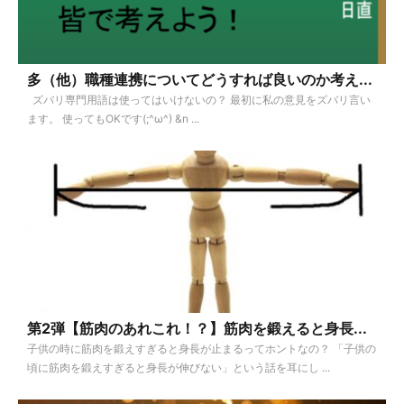
多（他）職種連携についてどうすれば良いのか考え...
ズバリ専門用語は使ってはいけないの？ 最初に私の意見をズバリ言い
ます。 使ってもOKです(;^ω^) &n ...
第2弾【筋肉のあれこれ！？】筋肉を鍛えると身長...
子供の時に筋肉を鍛えすぎると身長が止まるってホントなの？ 「子供の
頃に筋肉を鍛えすぎると身長が伸びない」という話を耳にし ...