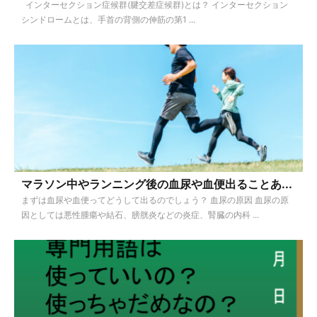
インターセクション症候群(腱交差症候群)とは？ インターセクション
シンドロームとは、手首の背側の伸筋の第1 ...
マラソン中やランニング後の血尿や血便出ることあ...
まずは血尿や血便ってどうして出るのでしょう？ 血尿の原因 血尿の原
因としては悪性腫瘍や結石、膀胱炎などの炎症、腎臓の内科 ...