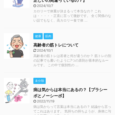
正しいの間違っているの？】
2024/10/7
カロリーで体重が決まるって本当なの？ これ
は・・・・・正直に言って微妙です。 全く関係のな
い話でもなく、高カロリー食で体 ...
健康
筋肉
高齢者の筋トレについて
2024/10/1
高齢者の筋トレは若者と何が違うのか？ 筋トレの別
の記事でも書いたように7つの原則が基本的なルー
ルです。 この中で個別性の ...
未分類
病は気からは本当にあるの？【プラシー
ボとノーシーボ】
2022/11/19
病は気からって言葉は本当にあるの？ 結論から言っ
てこれはあります。 気持ちの持ちようが、身体に与