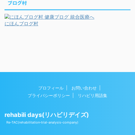
ブログ村
にほんブログ村
プロフィール
お問い合わせ
プライバシーポリシー
リハビリ用語集
rehabili days(リハビリデイズ)
Copyright© rehabili days(リハビリデイズ) , 2026 All
Re-TAC(rehabilitation‐trial-analysis-company)
Rights Reserved Powered by
AFFINGER5
.