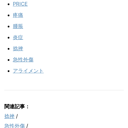
PRICE
疼痛
腫脹
炎症
捻挫
急性外傷
アライメント
関連記事：
捻挫
/
急性外傷
/