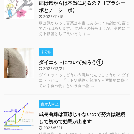
病は気からは本当にあるの？【プラシー
ボとノーシーボ】
2022/11/19
病は気からって言葉は本当にあるの？ 結論から言っ
てこれはあります。 気持ちの持ちようが、身体に与
える影響として良い方向（ ...
未分類
ダイエットについて知ろう①
2022/12/21
ダイエットってどういう意味なんでしょうか？ ダイ
エットとは、「ヒトや動物が普段から習慣的に食べ
ている食べ物」という食べ物 ...
臨床力向上
成長曲線は直線じゃないので努力は継続
して初めて効果が出ます
2026/5/21