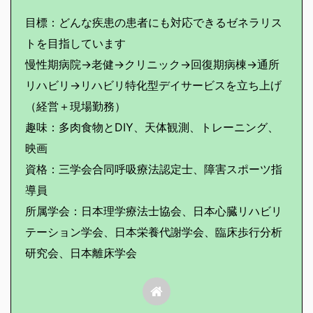
目標：どんな疾患の患者にも対応できるゼネラリス
トを目指しています
慢性期病院→老健→クリニック→回復期病棟→通所
リハビリ→リハビリ特化型デイサービスを立ち上げ
（経営＋現場勤務）
趣味：多肉食物とDIY、天体観測、トレーニング、
映画
資格：三学会合同呼吸療法認定士、障害スポーツ指
導員
所属学会：日本理学療法士協会、日本心臓リハビリ
テーション学会、日本栄養代謝学会、臨床歩行分析
研究会、日本離床学会