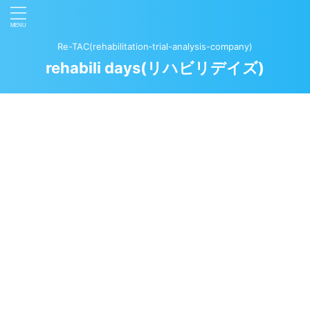
Re-TAC(rehabilitation‐trial-analysis-company)
rehabili days(リハビリデイズ)