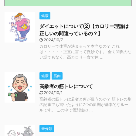
健康
ダイエットについて②【カロリー理論は
正しいの間違っているの？】
2024/10/7
カロリーで体重が決まるって本当なの？ これ
は・・・・・正直に言って微妙です。 全く関係のな
い話でもなく、高カロリー食で体 ...
健康
筋肉
高齢者の筋トレについて
2024/10/1
高齢者の筋トレは若者と何が違うのか？ 筋トレの別
の記事でも書いたように7つの原則が基本的なルー
ルです。 この中で個別性の ...
未分類