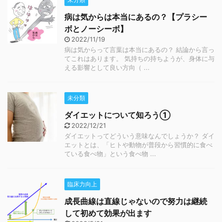
病は気からは本当にあるの？【プラシー
ボとノーシーボ】
2022/11/19
病は気からって言葉は本当にあるの？ 結論から言っ
てこれはあります。 気持ちの持ちようが、身体に与
える影響として良い方向（ ...
未分類
ダイエットについて知ろう①
2022/12/21
ダイエットってどういう意味なんでしょうか？ ダイ
エットとは、「ヒトや動物が普段から習慣的に食べ
ている食べ物」という食べ物 ...
臨床力向上
成長曲線は直線じゃないので努力は継続
して初めて効果が出ます