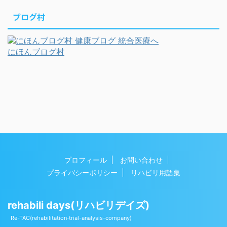
ブログ村
にほんブログ村
プロフィール
お問い合わせ
プライバシーポリシー
リハビリ用語集
rehabili days(リハビリデイズ)
Copyright© rehabili days(リハビリデイズ) , 2026 All
Re-TAC(rehabilitation‐trial-analysis-company)
Rights Reserved Powered by
AFFINGER5
.