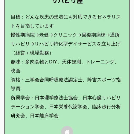
リハビリ屋
目標：どんな疾患の患者にも対応できるゼネラリス
トを目指しています
慢性期病院→老健→クリニック→回復期病棟→通所
リハビリ→リハビリ特化型デイサービスを立ち上げ
（経営＋現場勤務）
趣味：多肉食物とDIY、天体観測、トレーニング、
映画
資格：三学会合同呼吸療法認定士、障害スポーツ指
導員
所属学会：日本理学療法士協会、日本心臓リハビリ
テーション学会、日本栄養代謝学会、臨床歩行分析
研究会、日本離床学会