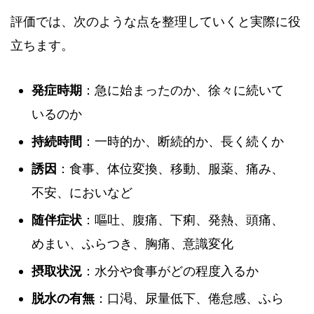
評価では、次のような点を整理していくと実際に役
立ちます。
発症時期
：急に始まったのか、徐々に続いて
いるのか
持続時間
：一時的か、断続的か、長く続くか
誘因
：食事、体位変換、移動、服薬、痛み、
不安、においなど
随伴症状
：嘔吐、腹痛、下痢、発熱、頭痛、
めまい、ふらつき、胸痛、意識変化
摂取状況
：水分や食事がどの程度入るか
脱水の有無
：口渇、尿量低下、倦怠感、ふら