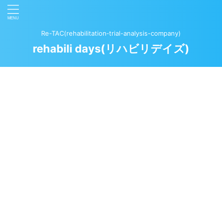
Re-TAC(rehabilitation‐trial-analysis-company)
rehabili days(リハビリデイズ)