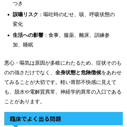
つき
誤嚥リスク
：嘔吐時のむせ、咳、呼吸状態の
変化
生活への影響
：食事、服薬、離床、訓練参
加、睡眠
悪心・嘔気は原因が多岐にわたるため、症状そのも
のの強さだけでなく、
全身状態と危険徴候
をあわせ
てみることが大切です。軽い胃部不快感に見えて
も、脱水や電解質異常、神経学的異常の入口である
ことがあります。
臨床でよく出る問題