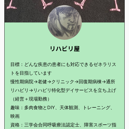
リハビリ屋
目標：どんな疾患の患者にも対応できるゼネラリス
トを目指しています
慢性期病院→老健→クリニック→回復期病棟→通所
リハビリ→リハビリ特化型デイサービスを立ち上げ
（経営＋現場勤務）
趣味：多肉食物とDIY、天体観測、トレーニング、
映画
資格：三学会合同呼吸療法認定士、障害スポーツ指