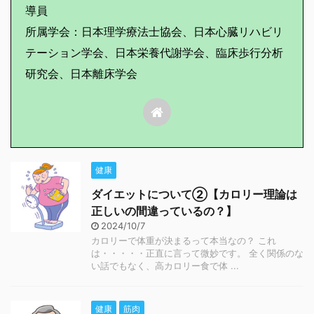
導員
所属学会：日本理学療法士協会、日本心臓リハビリ
テーション学会、日本栄養代謝学会、臨床歩行分析
研究会、日本離床学会
健康
ダイエットについて②【カロリー理論は
正しいの間違っているの？】
2024/10/7
カロリーで体重が決まるって本当なの？ これ
は・・・・・正直に言って微妙です。 全く関係のな
い話でもなく、高カロリー食で体 ...
健康
筋肉