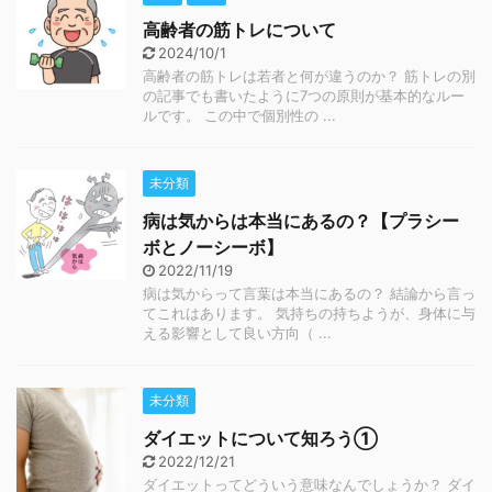
高齢者の筋トレについて
2024/10/1
高齢者の筋トレは若者と何が違うのか？ 筋トレの別
の記事でも書いたように7つの原則が基本的なルー
ルです。 この中で個別性の ...
未分類
病は気からは本当にあるの？【プラシー
ボとノーシーボ】
2022/11/19
病は気からって言葉は本当にあるの？ 結論から言っ
てこれはあります。 気持ちの持ちようが、身体に与
える影響として良い方向（ ...
未分類
ダイエットについて知ろう①
2022/12/21
ダイエットってどういう意味なんでしょうか？ ダイ