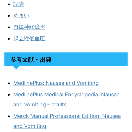
誤嚥
めまい
自律神経障害
起立性低血圧
参考文献・出典
MedlinePlus: Nausea and Vomiting
MedlinePlus Medical Encyclopedia: Nausea
and vomiting – adults
Merck Manual Professional Edition: Nausea
and Vomiting